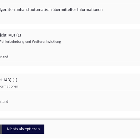
ndgeräten anhand automatisch übermittelter Informationen
icht IAB)
(1)
Fehlerbehebung und Weiterentwicklung
Irland
Impressum
Datenschutzerklärung
Datenschutzeinstellungen
ht IAB)
(1)
nformationen
Irland
ionell
Nichts akzeptieren