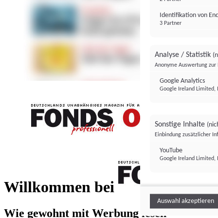
Identifikation von E
3 Partner
Analyse / Statistik
(n
Anonyme Auswertung zur 
Google Analytics
Google Ireland Limited, 
Sonstige Inhalte
(nic
Einbindung zusätzlicher I
FONDS professionell
YouTube
Google Ireland Limited, 
FONDS profess
Willkommen bei
Auswahl akzeptieren
Wie gewohnt mit Werbung lesen