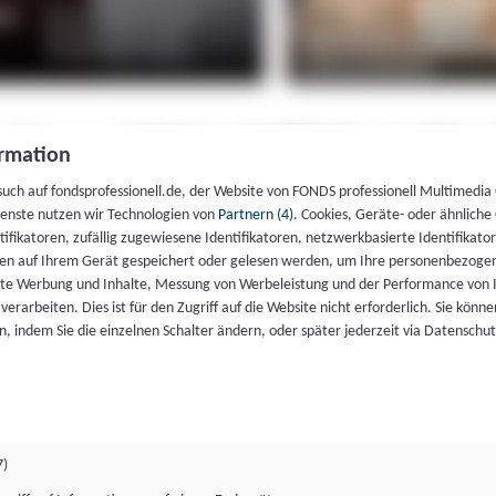
rmation
such auf fondsprofessionell.de, der Website von FONDS professionell Multimedia
ienste nutzen wir Technologien von
Partnern (4)
. Cookies, Geräte- oder ähnliche
entifikatoren, zufällig zugewiesene Identifikatoren, netzwerkbasierte Identifik
en auf Ihrem Gerät gespeichert oder gelesen werden, um Ihre personenbezogen
rte Werbung und Inhalte, Messung von Werbeleistung und der Performance von 
erarbeiten. Dies ist für den Zugriff auf die Website nicht erforderlich. Sie können
, indem Sie die einzelnen Schalter ändern, oder später jederzeit via Datenschu
7)