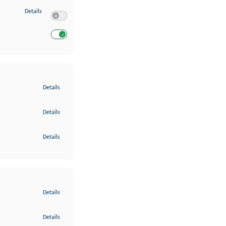
zu Entwicklung und Verbesserung der Angebote
Details
Switch zum Einwilligen bzw. Ablehnen des Dienstes Entwickl
Switch zum Einwilligen bzw. Ablehnen des Dienstes Entwicklu
zu Gewährleistung der Sicherheit, Verhinderung und Aufdeckung v
Details
zu Bereitstellung und Anzeige von Werbung und Inhalten
Details
zu Ihre Entscheidungen zum Datenschutz speichern und übermittel
Details
zu Abgleichung und Kombination von Daten aus unterschiedlichen 
Details
zu Verknüpfung verschiedener Endgeräte
Details