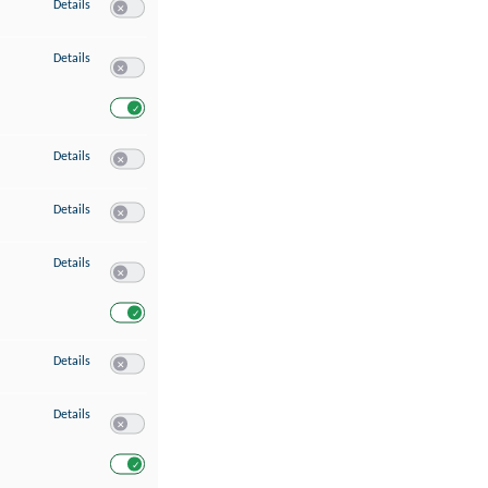
zu Speichern von oder Zugriff auf Informationen auf einem Endgerät
Details
Switch zum Einwilligen bzw. Ablehnen des Dienstes Speichern 
zu Verwendung reduzierter Daten zur Auswahl von Werbeanzeigen
Details
Switch zum Einwilligen bzw. Ablehnen des Dienstes Verwend
Switch zum Einwilligen bzw. Ablehnen des Dienstes Verwendu
zu Erstellung von Profilen für personalisierte Werbung
Details
Switch zum Einwilligen bzw. Ablehnen des Dienstes Erstellung 
zu Verwendung von Profilen zur Auswahl personalisierter Werbung
Details
Switch zum Einwilligen bzw. Ablehnen des Dienstes Verwendun
zu Messung der Werbeleistung
Details
Switch zum Einwilligen bzw. Ablehnen des Dienstes Messung 
Switch zum Einwilligen bzw. Ablehnen des Dienstes Messung d
zu Messung der Performance von Inhalten
Details
Switch zum Einwilligen bzw. Ablehnen des Dienstes Messung 
zu Analyse von Zielgruppen durch Statistiken oder Kombinationen von Dat
Details
Switch zum Einwilligen bzw. Ablehnen des Dienstes Analyse v
Switch zum Einwilligen bzw. Ablehnen des Dienstes Analyse v