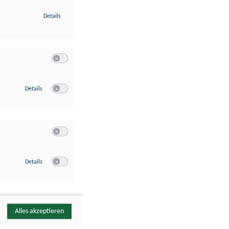
zu Identifikation von Endgeräten anhand automatisch übermittelte
Details
Switch zum Einwilligen bzw. Ablehnen der Kategorie Analyse / 
zu Google Analytics
Details
Switch zum Einwilligen bzw. Ablehnen des Dienstes Google Ana
Switch zum Einwilligen bzw. Ablehnen der Kategorie Sonstige 
zu YouTube
Details
Switch zum Einwilligen bzw. Ablehnen des Dienstes YouTube
Alles akzeptieren