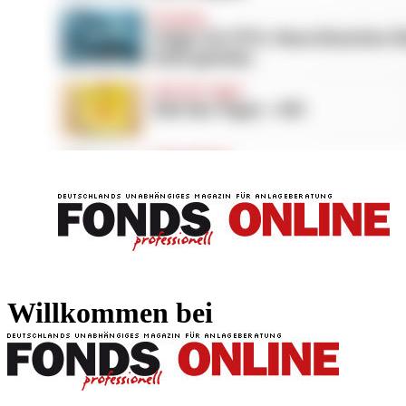
FONDS professionell
FONDS professi
Willkommen bei