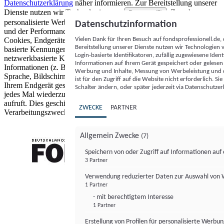
Datenschutzerklärung
näher informieren.
Zur Bereitstellung unserer
Dienste nutzen wir Technologien von
. Zwecke:
Partnern (5)
personalisierte Werbung und Inhalte, Messung von Werbeleistung
Datenschutzinformation
und der Performance von Inhalten sowie Zielgruppenforschung.
Vielen Dank für Ihren Besuch auf fondsprofessionell.de
Cookies, Endgeräte- oder ähnliche Online-Kennungen (z. B. login-
Bereitstellung unserer Dienste nutzen wir Technologien
basierte Kennungen, zufällig generierte Kennungen,
Login-basierte Identifikatoren, zufällig zugewiesene Id
netzwerkbasierte Kennungen) können zusammen mit anderen
Informationen auf Ihrem Gerät gespeichert oder gelese
Informationen (z. B. Browsertyp und Browserinformationen,
Werbung und Inhalte, Messung von Werbeleistung und d
Sprache, Bildschirmgröße, unterstützte Technologien usw.) auf
ist für den Zugriff auf die Website nicht erforderlich. S
Ihrem Endgerät gespeichert oder von dort ausgelesen werden, um es
Schalter ändern, oder später jederzeit via Datenschutzer
jedes Mal wiederzuerkennen, wenn es eine App oder einer Webseite
aufruft. Dies geschieht für einen oder mehrere der hier aufgeführten
ZWECKE
PARTNER
Verarbeitungszwecke.
Allgemein Zwecke
(7)
Speichern von oder Zugriff auf Informationen au
3 Partner
FONDS professionell
Verwendung reduzierter Daten zur Auswahl von
1 Partner
- mit berechtigtem Interesse
1 Partner
Erstellung von Profilen für personalisierte Werbu