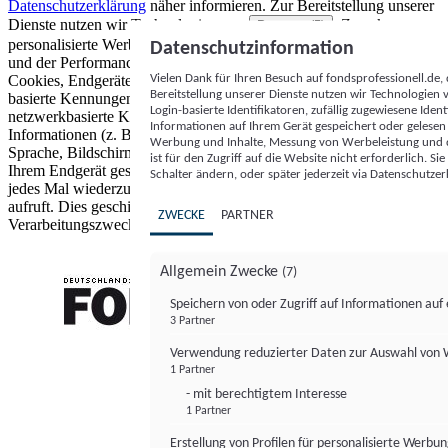
Datenschutzerklärung
näher informieren.
Zur Bereitstellung unserer
Dienste nutzen wir Technologien von
. Zwecke:
Partnern (5)
personalisierte Werbung und Inhalte, Messung von Werbeleistung
Datenschutzinformation
und der Performance von Inhalten sowie Zielgruppenforschung.
Vielen Dank für Ihren Besuch auf fondsprofessionell.de
Cookies, Endgeräte- oder ähnliche Online-Kennungen (z. B. login-
Bereitstellung unserer Dienste nutzen wir Technologien
basierte Kennungen, zufällig generierte Kennungen,
Login-basierte Identifikatoren, zufällig zugewiesene Id
netzwerkbasierte Kennungen) können zusammen mit anderen
Informationen auf Ihrem Gerät gespeichert oder gelese
Informationen (z. B. Browsertyp und Browserinformationen,
Werbung und Inhalte, Messung von Werbeleistung und d
Sprache, Bildschirmgröße, unterstützte Technologien usw.) auf
ist für den Zugriff auf die Website nicht erforderlich. S
Ihrem Endgerät gespeichert oder von dort ausgelesen werden, um es
Schalter ändern, oder später jederzeit via Datenschutzer
jedes Mal wiederzuerkennen, wenn es eine App oder einer Webseite
aufruft. Dies geschieht für einen oder mehrere der hier aufgeführten
ZWECKE
PARTNER
Verarbeitungszwecke.
Allgemein Zwecke
(7)
Speichern von oder Zugriff auf Informationen au
3 Partner
FONDS professionell
Verwendung reduzierter Daten zur Auswahl von
1 Partner
- mit berechtigtem Interesse
1 Partner
Erstellung von Profilen für personalisierte Werbu