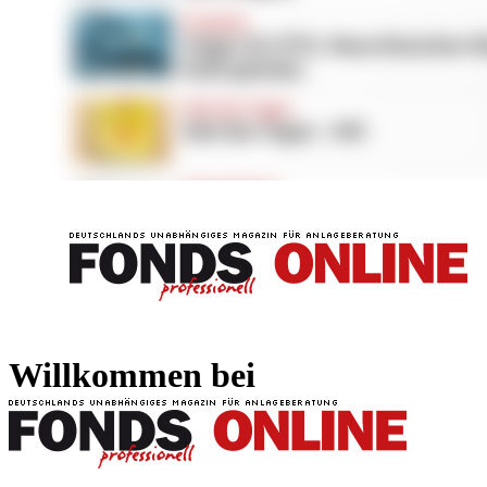
FONDS professionell
FONDS professi
Willkommen bei