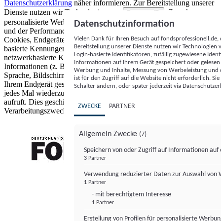
Datenschutzerklärung
näher informieren.
Zur Bereitstellung unserer
Dienste nutzen wir Technologien von
. Zwecke:
Partnern (5)
personalisierte Werbung und Inhalte, Messung von Werbeleistung
Datenschutzinformation
und der Performance von Inhalten sowie Zielgruppenforschung.
Vielen Dank für Ihren Besuch auf fondsprofessionell.de
Cookies, Endgeräte- oder ähnliche Online-Kennungen (z. B. login-
Bereitstellung unserer Dienste nutzen wir Technologien
basierte Kennungen, zufällig generierte Kennungen,
Login-basierte Identifikatoren, zufällig zugewiesene Id
netzwerkbasierte Kennungen) können zusammen mit anderen
Informationen auf Ihrem Gerät gespeichert oder gelese
Informationen (z. B. Browsertyp und Browserinformationen,
Werbung und Inhalte, Messung von Werbeleistung und d
Sprache, Bildschirmgröße, unterstützte Technologien usw.) auf
ist für den Zugriff auf die Website nicht erforderlich. S
Ihrem Endgerät gespeichert oder von dort ausgelesen werden, um es
Schalter ändern, oder später jederzeit via Datenschutzer
jedes Mal wiederzuerkennen, wenn es eine App oder einer Webseite
aufruft. Dies geschieht für einen oder mehrere der hier aufgeführten
ZWECKE
PARTNER
Verarbeitungszwecke.
Allgemein Zwecke
(7)
Speichern von oder Zugriff auf Informationen au
3 Partner
FONDS professionell
Verwendung reduzierter Daten zur Auswahl von
1 Partner
- mit berechtigtem Interesse
1 Partner
Erstellung von Profilen für personalisierte Werbu