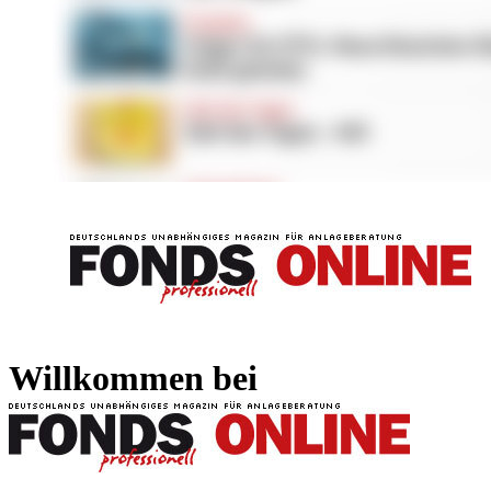
FONDS professionell
FONDS professi
Willkommen bei