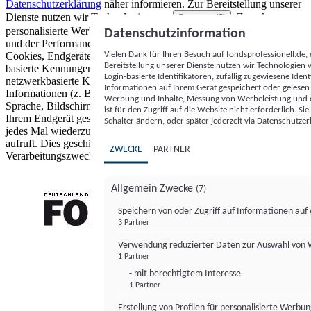
Datenschutzerklärung
näher informieren.
Zur Bereitstellung unserer
Dienste nutzen wir Technologien von
. Zwecke:
Partnern (5)
personalisierte Werbung und Inhalte, Messung von Werbeleistung
Datenschutzinformation
und der Performance von Inhalten sowie Zielgruppenforschung.
Vielen Dank für Ihren Besuch auf fondsprofessionell.de
Cookies, Endgeräte- oder ähnliche Online-Kennungen (z. B. login-
Bereitstellung unserer Dienste nutzen wir Technologien
basierte Kennungen, zufällig generierte Kennungen,
Login-basierte Identifikatoren, zufällig zugewiesene Id
netzwerkbasierte Kennungen) können zusammen mit anderen
Informationen auf Ihrem Gerät gespeichert oder gelese
Informationen (z. B. Browsertyp und Browserinformationen,
Werbung und Inhalte, Messung von Werbeleistung und d
Sprache, Bildschirmgröße, unterstützte Technologien usw.) auf
ist für den Zugriff auf die Website nicht erforderlich. S
Ihrem Endgerät gespeichert oder von dort ausgelesen werden, um es
Schalter ändern, oder später jederzeit via Datenschutzer
jedes Mal wiederzuerkennen, wenn es eine App oder einer Webseite
aufruft. Dies geschieht für einen oder mehrere der hier aufgeführten
ZWECKE
PARTNER
Verarbeitungszwecke.
Allgemein Zwecke
(7)
Speichern von oder Zugriff auf Informationen au
3 Partner
FONDS professionell
Verwendung reduzierter Daten zur Auswahl von
1 Partner
- mit berechtigtem Interesse
1 Partner
Erstellung von Profilen für personalisierte Werbu