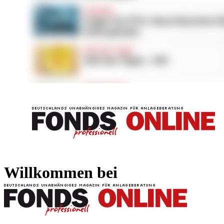
FONDS professionell
FONDS professi
Willkommen bei