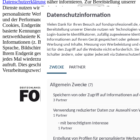
Datenschutzerklärung
näher informieren.
Zur Bereitstellung unserer
Dienste nutzen wir Technologien von
. Zwecke:
Partnern (5)
personalisierte Werbung und Inhalte, Messung von Werbeleistung
Datenschutzinformation
und der Performance von Inhalten sowie Zielgruppenforschung.
Vielen Dank für Ihren Besuch auf fondsprofessionell.de
Cookies, Endgeräte- oder ähnliche Online-Kennungen (z. B. login-
Bereitstellung unserer Dienste nutzen wir Technologien
basierte Kennungen, zufällig generierte Kennungen,
Login-basierte Identifikatoren, zufällig zugewiesene Id
netzwerkbasierte Kennungen) können zusammen mit anderen
Informationen auf Ihrem Gerät gespeichert oder gelese
Informationen (z. B. Browsertyp und Browserinformationen,
Werbung und Inhalte, Messung von Werbeleistung und d
Sprache, Bildschirmgröße, unterstützte Technologien usw.) auf
ist für den Zugriff auf die Website nicht erforderlich. S
Ihrem Endgerät gespeichert oder von dort ausgelesen werden, um es
Schalter ändern, oder später jederzeit via Datenschutzer
jedes Mal wiederzuerkennen, wenn es eine App oder einer Webseite
aufruft. Dies geschieht für einen oder mehrere der hier aufgeführten
ZWECKE
PARTNER
Verarbeitungszwecke.
Allgemein Zwecke
(7)
Speichern von oder Zugriff auf Informationen au
3 Partner
FONDS professionell
Verwendung reduzierter Daten zur Auswahl von
1 Partner
- mit berechtigtem Interesse
1 Partner
Erstellung von Profilen für personalisierte Werbu