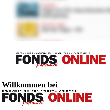
FONDS professionell
FONDS professi
Willkommen bei