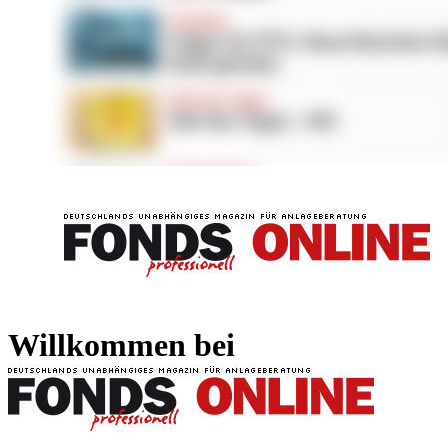
FONDS professionell
FONDS professi
Willkommen bei