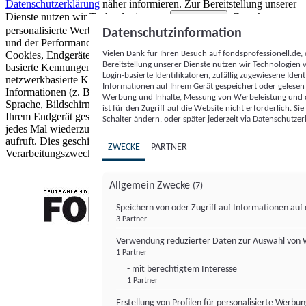
Datenschutzerklärung
näher informieren.
Zur Bereitstellung unserer
Dienste nutzen wir Technologien von
. Zwecke:
Partnern (5)
personalisierte Werbung und Inhalte, Messung von Werbeleistung
Datenschutzinformation
und der Performance von Inhalten sowie Zielgruppenforschung.
Vielen Dank für Ihren Besuch auf fondsprofessionell.de
Cookies, Endgeräte- oder ähnliche Online-Kennungen (z. B. login-
Bereitstellung unserer Dienste nutzen wir Technologien
basierte Kennungen, zufällig generierte Kennungen,
Login-basierte Identifikatoren, zufällig zugewiesene Id
netzwerkbasierte Kennungen) können zusammen mit anderen
Informationen auf Ihrem Gerät gespeichert oder gelese
Informationen (z. B. Browsertyp und Browserinformationen,
Werbung und Inhalte, Messung von Werbeleistung und d
Sprache, Bildschirmgröße, unterstützte Technologien usw.) auf
ist für den Zugriff auf die Website nicht erforderlich. S
Ihrem Endgerät gespeichert oder von dort ausgelesen werden, um es
Schalter ändern, oder später jederzeit via Datenschutzer
jedes Mal wiederzuerkennen, wenn es eine App oder einer Webseite
aufruft. Dies geschieht für einen oder mehrere der hier aufgeführten
ZWECKE
PARTNER
Verarbeitungszwecke.
Allgemein Zwecke
(7)
Speichern von oder Zugriff auf Informationen au
3 Partner
FONDS professionell
Verwendung reduzierter Daten zur Auswahl von
1 Partner
- mit berechtigtem Interesse
1 Partner
Erstellung von Profilen für personalisierte Werbu