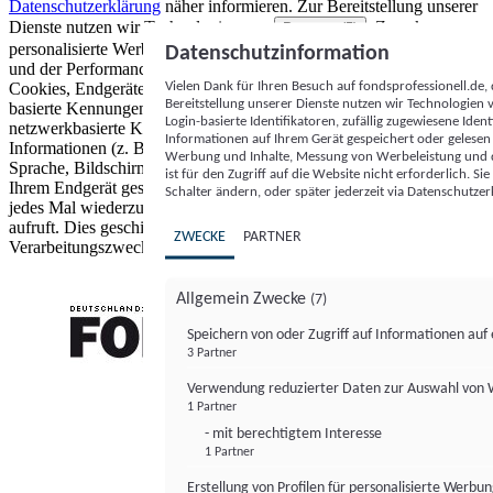
Datenschutzerklärung
näher informieren.
Zur Bereitstellung unserer
Dienste nutzen wir Technologien von
. Zwecke:
Partnern (5)
personalisierte Werbung und Inhalte, Messung von Werbeleistung
Datenschutzinformation
und der Performance von Inhalten sowie Zielgruppenforschung.
Vielen Dank für Ihren Besuch auf fondsprofessionell.de
Cookies, Endgeräte- oder ähnliche Online-Kennungen (z. B. login-
Bereitstellung unserer Dienste nutzen wir Technologien
basierte Kennungen, zufällig generierte Kennungen,
Login-basierte Identifikatoren, zufällig zugewiesene Id
netzwerkbasierte Kennungen) können zusammen mit anderen
Informationen auf Ihrem Gerät gespeichert oder gelese
Informationen (z. B. Browsertyp und Browserinformationen,
Werbung und Inhalte, Messung von Werbeleistung und d
Sprache, Bildschirmgröße, unterstützte Technologien usw.) auf
ist für den Zugriff auf die Website nicht erforderlich. S
Ihrem Endgerät gespeichert oder von dort ausgelesen werden, um es
Schalter ändern, oder später jederzeit via Datenschutzer
jedes Mal wiederzuerkennen, wenn es eine App oder einer Webseite
aufruft. Dies geschieht für einen oder mehrere der hier aufgeführten
ZWECKE
PARTNER
Verarbeitungszwecke.
Allgemein Zwecke
(7)
Speichern von oder Zugriff auf Informationen au
3 Partner
FONDS professionell
Verwendung reduzierter Daten zur Auswahl von
1 Partner
- mit berechtigtem Interesse
1 Partner
Erstellung von Profilen für personalisierte Werbu