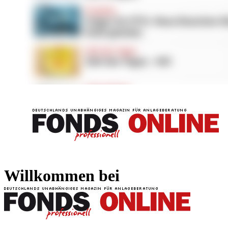
FONDS professionell
FONDS professi
Willkommen bei