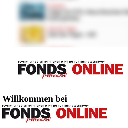
FONDS professionell
FONDS professi
Willkommen bei