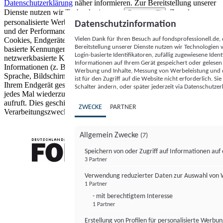
Datenschutzerklärung
näher informieren.
Zur Bereitstellung unserer
Dienste nutzen wir Technologien von
. Zwecke:
Partnern (5)
personalisierte Werbung und Inhalte, Messung von Werbeleistung
Datenschutzinformation
und der Performance von Inhalten sowie Zielgruppenforschung.
Vielen Dank für Ihren Besuch auf fondsprofessionell.de
Cookies, Endgeräte- oder ähnliche Online-Kennungen (z. B. login-
Bereitstellung unserer Dienste nutzen wir Technologien
basierte Kennungen, zufällig generierte Kennungen,
Login-basierte Identifikatoren, zufällig zugewiesene Id
netzwerkbasierte Kennungen) können zusammen mit anderen
Informationen auf Ihrem Gerät gespeichert oder gelese
Informationen (z. B. Browsertyp und Browserinformationen,
Werbung und Inhalte, Messung von Werbeleistung und d
Sprache, Bildschirmgröße, unterstützte Technologien usw.) auf
ist für den Zugriff auf die Website nicht erforderlich. S
Ihrem Endgerät gespeichert oder von dort ausgelesen werden, um es
Schalter ändern, oder später jederzeit via Datenschutzer
jedes Mal wiederzuerkennen, wenn es eine App oder einer Webseite
aufruft. Dies geschieht für einen oder mehrere der hier aufgeführten
ZWECKE
PARTNER
Verarbeitungszwecke.
Allgemein Zwecke
(7)
Speichern von oder Zugriff auf Informationen au
3 Partner
FONDS professionell
Verwendung reduzierter Daten zur Auswahl von
1 Partner
- mit berechtigtem Interesse
1 Partner
Erstellung von Profilen für personalisierte Werbu