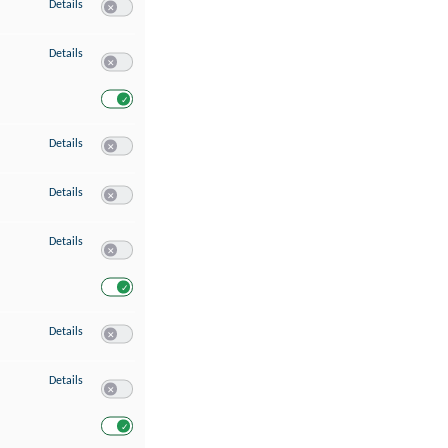
zu Speichern von oder Zugriff auf Informationen auf einem Endgerät
Details
Switch zum Einwilligen bzw. Ablehnen des Dienstes Speichern 
zu Verwendung reduzierter Daten zur Auswahl von Werbeanzeigen
Details
Switch zum Einwilligen bzw. Ablehnen des Dienstes Verwend
Switch zum Einwilligen bzw. Ablehnen des Dienstes Verwendu
zu Erstellung von Profilen für personalisierte Werbung
Details
Switch zum Einwilligen bzw. Ablehnen des Dienstes Erstellung 
zu Verwendung von Profilen zur Auswahl personalisierter Werbung
Details
Switch zum Einwilligen bzw. Ablehnen des Dienstes Verwendun
zu Messung der Werbeleistung
Details
Switch zum Einwilligen bzw. Ablehnen des Dienstes Messung 
Switch zum Einwilligen bzw. Ablehnen des Dienstes Messung d
zu Messung der Performance von Inhalten
Details
Switch zum Einwilligen bzw. Ablehnen des Dienstes Messung 
zu Analyse von Zielgruppen durch Statistiken oder Kombinationen von Dat
Details
Switch zum Einwilligen bzw. Ablehnen des Dienstes Analyse v
Switch zum Einwilligen bzw. Ablehnen des Dienstes Analyse v