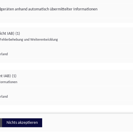
ndgeräten anhand automatisch übermittelter Informationen
icht IAB)
(1)
Fehlerbehebung und Weiterentwicklung
Irland
Impressum
Datenschutzerklärung
Datenschutzeinstellungen
ht IAB)
(1)
nformationen
Irland
ionell
Nichts akzeptieren