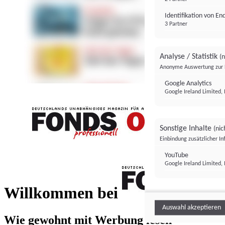
Identifikation von E
3 Partner
Analyse / Statistik
(n
Anonyme Auswertung zur 
Google Analytics
Google Ireland Limited, 
Sonstige Inhalte
(nic
Einbindung zusätzlicher I
FONDS professionell
YouTube
Google Ireland Limited, 
FONDS profess
Willkommen bei
Auswahl akzeptieren
Wie gewohnt mit Werbung lesen