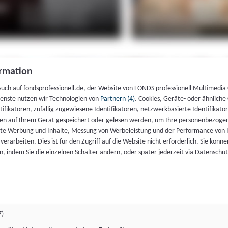
rmation
such auf fondsprofessionell.de, der Website von FONDS professionell Multimedia
ienste nutzen wir Technologien von
Partnern (4)
. Cookies, Geräte- oder ähnliche
entifikatoren, zufällig zugewiesene Identifikatoren, netzwerkbasierte Identifik
en auf Ihrem Gerät gespeichert oder gelesen werden, um Ihre personenbezogen
rte Werbung und Inhalte, Messung von Werbeleistung und der Performance von 
erarbeiten. Dies ist für den Zugriff auf die Website nicht erforderlich. Sie können
, indem Sie die einzelnen Schalter ändern, oder später jederzeit via Datenschu
7)