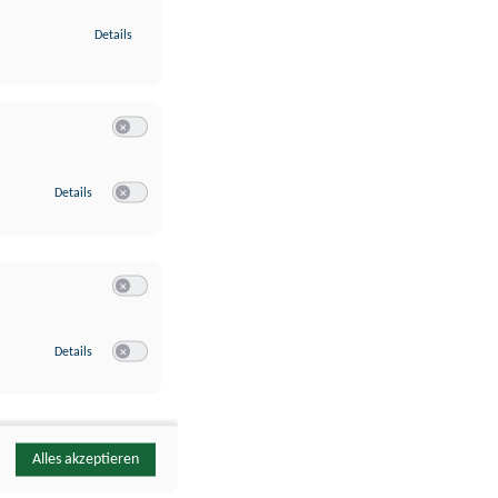
zu Identifikation von Endgeräten anhand automatisch übermittelte
Details
Switch zum Einwilligen bzw. Ablehnen der Kategorie Analyse / 
zu Google Analytics
Details
Switch zum Einwilligen bzw. Ablehnen des Dienstes Google Ana
Switch zum Einwilligen bzw. Ablehnen der Kategorie Sonstige 
zu YouTube
Details
Switch zum Einwilligen bzw. Ablehnen des Dienstes YouTube
Alles akzeptieren