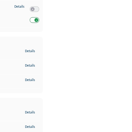
zu Entwicklung und Verbesserung der Angebote
Details
Switch zum Einwilligen bzw. Ablehnen des Dienstes Entwickl
Switch zum Einwilligen bzw. Ablehnen des Dienstes Entwicklu
zu Gewährleistung der Sicherheit, Verhinderung und Aufdeckung v
Details
zu Bereitstellung und Anzeige von Werbung und Inhalten
Details
zu Ihre Entscheidungen zum Datenschutz speichern und übermittel
Details
zu Abgleichung und Kombination von Daten aus unterschiedlichen 
Details
zu Verknüpfung verschiedener Endgeräte
Details