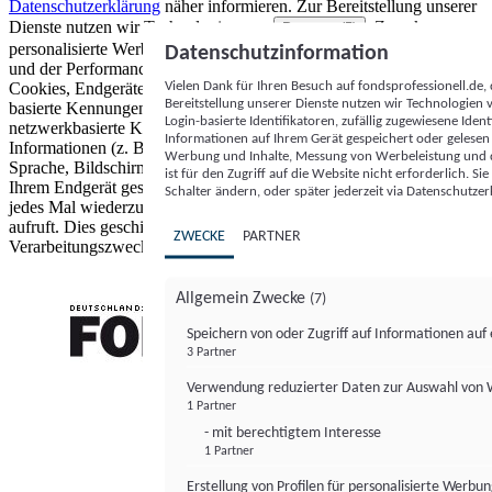
Datenschutzerklärung
näher informieren.
Zur Bereitstellung unserer
Dienste nutzen wir Technologien von
. Zwecke:
Partnern (5)
personalisierte Werbung und Inhalte, Messung von Werbeleistung
Datenschutzinformation
und der Performance von Inhalten sowie Zielgruppenforschung.
Vielen Dank für Ihren Besuch auf fondsprofessionell.de
Cookies, Endgeräte- oder ähnliche Online-Kennungen (z. B. login-
Bereitstellung unserer Dienste nutzen wir Technologien
basierte Kennungen, zufällig generierte Kennungen,
Login-basierte Identifikatoren, zufällig zugewiesene Id
netzwerkbasierte Kennungen) können zusammen mit anderen
Informationen auf Ihrem Gerät gespeichert oder gelese
Informationen (z. B. Browsertyp und Browserinformationen,
Werbung und Inhalte, Messung von Werbeleistung und d
Sprache, Bildschirmgröße, unterstützte Technologien usw.) auf
ist für den Zugriff auf die Website nicht erforderlich. S
Ihrem Endgerät gespeichert oder von dort ausgelesen werden, um es
Schalter ändern, oder später jederzeit via Datenschutzer
jedes Mal wiederzuerkennen, wenn es eine App oder einer Webseite
aufruft. Dies geschieht für einen oder mehrere der hier aufgeführten
ZWECKE
PARTNER
Verarbeitungszwecke.
Allgemein Zwecke
(7)
Speichern von oder Zugriff auf Informationen au
3 Partner
FONDS professionell
Verwendung reduzierter Daten zur Auswahl von
1 Partner
- mit berechtigtem Interesse
1 Partner
Erstellung von Profilen für personalisierte Werbu