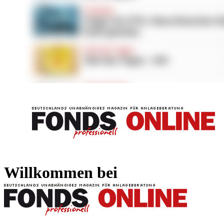
FONDS professionell
FONDS professi
Willkommen bei