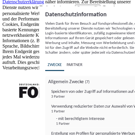
Datenschutzerklärung
näher informieren.
Zur Bereitstellung unserer
Dienste nutzen wir Technologien von
. Zwecke:
Partnern (5)
personalisierte Werbung und Inhalte, Messung von Werbeleistung
Datenschutzinformation
und der Performance von Inhalten sowie Zielgruppenforschung.
Vielen Dank für Ihren Besuch auf fondsprofessionell.de
Cookies, Endgeräte- oder ähnliche Online-Kennungen (z. B. login-
Bereitstellung unserer Dienste nutzen wir Technologien
basierte Kennungen, zufällig generierte Kennungen,
Login-basierte Identifikatoren, zufällig zugewiesene Id
netzwerkbasierte Kennungen) können zusammen mit anderen
Informationen auf Ihrem Gerät gespeichert oder gelese
Informationen (z. B. Browsertyp und Browserinformationen,
Werbung und Inhalte, Messung von Werbeleistung und d
Sprache, Bildschirmgröße, unterstützte Technologien usw.) auf
ist für den Zugriff auf die Website nicht erforderlich. S
Ihrem Endgerät gespeichert oder von dort ausgelesen werden, um es
Schalter ändern, oder später jederzeit via Datenschutzer
jedes Mal wiederzuerkennen, wenn es eine App oder einer Webseite
aufruft. Dies geschieht für einen oder mehrere der hier aufgeführten
ZWECKE
PARTNER
Verarbeitungszwecke.
Allgemein Zwecke
(7)
Speichern von oder Zugriff auf Informationen au
3 Partner
FONDS professionell
Verwendung reduzierter Daten zur Auswahl von
1 Partner
- mit berechtigtem Interesse
1 Partner
Erstellung von Profilen für personalisierte Werbu