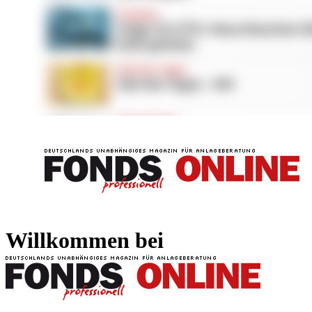
FONDS professionell
FONDS professi
Willkommen bei