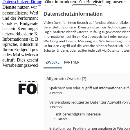
Datenschutzerklärung
näher informieren.
Zur Bereitstellung unserer
Dienste nutzen wir Technologien von
. Zwecke:
Partnern (5)
personalisierte Werbung und Inhalte, Messung von Werbeleistung
Datenschutzinformation
und der Performance von Inhalten sowie Zielgruppenforschung.
Vielen Dank für Ihren Besuch auf fondsprofessionell.de
Cookies, Endgeräte- oder ähnliche Online-Kennungen (z. B. login-
Bereitstellung unserer Dienste nutzen wir Technologien
basierte Kennungen, zufällig generierte Kennungen,
Login-basierte Identifikatoren, zufällig zugewiesene Id
netzwerkbasierte Kennungen) können zusammen mit anderen
Informationen auf Ihrem Gerät gespeichert oder gelese
Informationen (z. B. Browsertyp und Browserinformationen,
Werbung und Inhalte, Messung von Werbeleistung und d
Sprache, Bildschirmgröße, unterstützte Technologien usw.) auf
ist für den Zugriff auf die Website nicht erforderlich. S
Ihrem Endgerät gespeichert oder von dort ausgelesen werden, um es
Schalter ändern, oder später jederzeit via Datenschutzer
jedes Mal wiederzuerkennen, wenn es eine App oder einer Webseite
aufruft. Dies geschieht für einen oder mehrere der hier aufgeführten
ZWECKE
PARTNER
Verarbeitungszwecke.
Allgemein Zwecke
(7)
Speichern von oder Zugriff auf Informationen au
3 Partner
FONDS professionell
Verwendung reduzierter Daten zur Auswahl von
1 Partner
- mit berechtigtem Interesse
1 Partner
Erstellung von Profilen für personalisierte Werbu