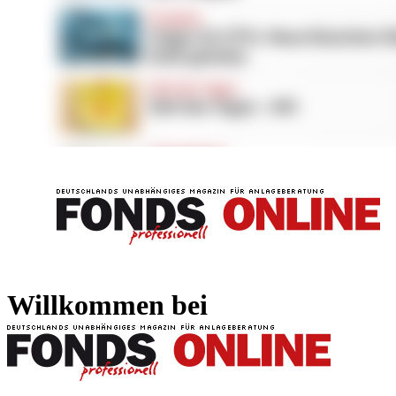
FONDS professionell
FONDS professi
Willkommen bei