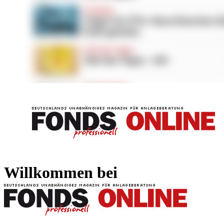
FONDS professionell
FONDS professi
Willkommen bei