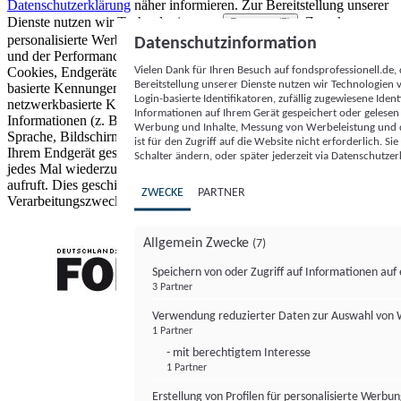
Datenschutzerklärung
näher informieren.
Zur Bereitstellung unserer
Dienste nutzen wir Technologien von
. Zwecke:
Partnern (5)
personalisierte Werbung und Inhalte, Messung von Werbeleistung
Datenschutzinformation
und der Performance von Inhalten sowie Zielgruppenforschung.
Vielen Dank für Ihren Besuch auf fondsprofessionell.de
Cookies, Endgeräte- oder ähnliche Online-Kennungen (z. B. login-
Bereitstellung unserer Dienste nutzen wir Technologien
basierte Kennungen, zufällig generierte Kennungen,
Login-basierte Identifikatoren, zufällig zugewiesene Id
netzwerkbasierte Kennungen) können zusammen mit anderen
Informationen auf Ihrem Gerät gespeichert oder gelese
Informationen (z. B. Browsertyp und Browserinformationen,
Werbung und Inhalte, Messung von Werbeleistung und d
Sprache, Bildschirmgröße, unterstützte Technologien usw.) auf
ist für den Zugriff auf die Website nicht erforderlich. S
Ihrem Endgerät gespeichert oder von dort ausgelesen werden, um es
Schalter ändern, oder später jederzeit via Datenschutzer
jedes Mal wiederzuerkennen, wenn es eine App oder einer Webseite
aufruft. Dies geschieht für einen oder mehrere der hier aufgeführten
ZWECKE
PARTNER
Verarbeitungszwecke.
Allgemein Zwecke
(7)
Speichern von oder Zugriff auf Informationen au
3 Partner
FONDS professionell
Verwendung reduzierter Daten zur Auswahl von
1 Partner
- mit berechtigtem Interesse
1 Partner
Erstellung von Profilen für personalisierte Werbu