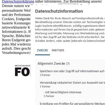
Datenschutzerklärung
näher informieren.
Zur Bereitstellung unserer
Dienste nutzen wir Technologien von
. Zwecke:
Partnern (5)
personalisierte Werbung und Inhalte, Messung von Werbeleistung
Datenschutzinformation
und der Performance von Inhalten sowie Zielgruppenforschung.
Vielen Dank für Ihren Besuch auf fondsprofessionell.de
Cookies, Endgeräte- oder ähnliche Online-Kennungen (z. B. login-
Bereitstellung unserer Dienste nutzen wir Technologien
basierte Kennungen, zufällig generierte Kennungen,
Login-basierte Identifikatoren, zufällig zugewiesene Id
netzwerkbasierte Kennungen) können zusammen mit anderen
Informationen auf Ihrem Gerät gespeichert oder gelese
Informationen (z. B. Browsertyp und Browserinformationen,
Werbung und Inhalte, Messung von Werbeleistung und d
Sprache, Bildschirmgröße, unterstützte Technologien usw.) auf
ist für den Zugriff auf die Website nicht erforderlich. S
Ihrem Endgerät gespeichert oder von dort ausgelesen werden, um es
Schalter ändern, oder später jederzeit via Datenschutzer
jedes Mal wiederzuerkennen, wenn es eine App oder einer Webseite
aufruft. Dies geschieht für einen oder mehrere der hier aufgeführten
ZWECKE
PARTNER
Verarbeitungszwecke.
Allgemein Zwecke
(7)
Speichern von oder Zugriff auf Informationen au
3 Partner
FONDS professionell
Verwendung reduzierter Daten zur Auswahl von
1 Partner
- mit berechtigtem Interesse
1 Partner
Erstellung von Profilen für personalisierte Werbu