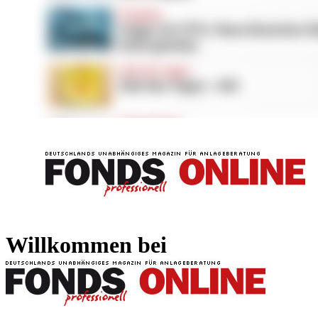
FONDS professionell
FONDS professi
Willkommen bei