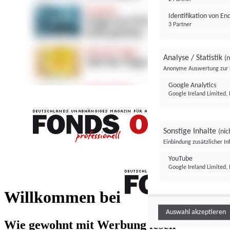
Identifikation von E
3 Partner
Analyse / Statistik
(n
Anonyme Auswertung zur 
Google Analytics
Google Ireland Limited, 
Sonstige Inhalte
(nic
Einbindung zusätzlicher I
FONDS professionell
YouTube
Google Ireland Limited, 
FONDS profess
Willkommen bei
Auswahl akzeptieren
Wie gewohnt mit Werbung lesen