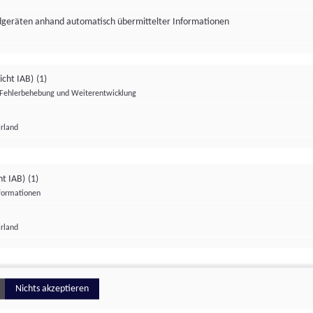
ndgeräten anhand automatisch übermittelter Informationen
icht IAB)
(1)
Fehlerbehebung und Weiterentwicklung
Irland
Impressum
Datenschutzerklärung
Datenschutzeinstellungen
ht IAB)
(1)
nformationen
Irland
ionell
Nichts akzeptieren