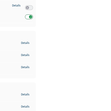
zu Entwicklung und Verbesserung der Angebote
Details
Switch zum Einwilligen bzw. Ablehnen des Dienstes Entwickl
Switch zum Einwilligen bzw. Ablehnen des Dienstes Entwicklu
zu Gewährleistung der Sicherheit, Verhinderung und Aufdeckung v
Details
zu Bereitstellung und Anzeige von Werbung und Inhalten
Details
zu Ihre Entscheidungen zum Datenschutz speichern und übermittel
Details
zu Abgleichung und Kombination von Daten aus unterschiedlichen 
Details
zu Verknüpfung verschiedener Endgeräte
Details