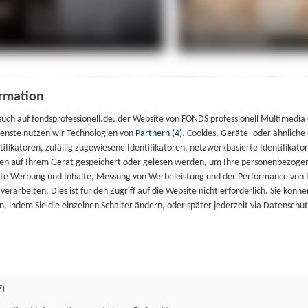
rmation
such auf fondsprofessionell.de, der Website von FONDS professionell Multimedia
ienste nutzen wir Technologien von
Partnern (4)
. Cookies, Geräte- oder ähnliche
entifikatoren, zufällig zugewiesene Identifikatoren, netzwerkbasierte Identifik
en auf Ihrem Gerät gespeichert oder gelesen werden, um Ihre personenbezogen
rte Werbung und Inhalte, Messung von Werbeleistung und der Performance von 
erarbeiten. Dies ist für den Zugriff auf die Website nicht erforderlich. Sie können
, indem Sie die einzelnen Schalter ändern, oder später jederzeit via Datenschu
7)