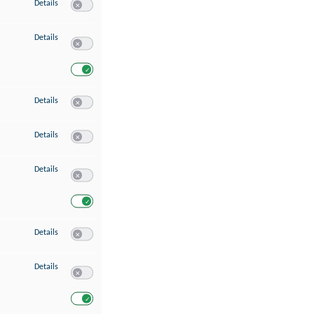
zu Speichern von oder Zugriff auf Informationen auf einem Endgerät
Details
Switch zum Einwilligen bzw. Ablehnen des Dienstes Speichern 
zu Verwendung reduzierter Daten zur Auswahl von Werbeanzeigen
Details
Switch zum Einwilligen bzw. Ablehnen des Dienstes Verwend
Switch zum Einwilligen bzw. Ablehnen des Dienstes Verwendu
zu Erstellung von Profilen für personalisierte Werbung
Details
Switch zum Einwilligen bzw. Ablehnen des Dienstes Erstellung 
zu Verwendung von Profilen zur Auswahl personalisierter Werbung
Details
Switch zum Einwilligen bzw. Ablehnen des Dienstes Verwendun
zu Messung der Werbeleistung
Details
Switch zum Einwilligen bzw. Ablehnen des Dienstes Messung 
Switch zum Einwilligen bzw. Ablehnen des Dienstes Messung d
zu Messung der Performance von Inhalten
Details
Switch zum Einwilligen bzw. Ablehnen des Dienstes Messung 
zu Analyse von Zielgruppen durch Statistiken oder Kombinationen von Dat
Details
Switch zum Einwilligen bzw. Ablehnen des Dienstes Analyse v
Switch zum Einwilligen bzw. Ablehnen des Dienstes Analyse v