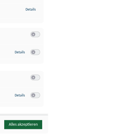
zu Identifikation von Endgeräten anhand automatisch übermittelte
Details
Switch zum Einwilligen bzw. Ablehnen der Kategorie Analyse / 
zu Google Analytics
Details
Switch zum Einwilligen bzw. Ablehnen des Dienstes Google Ana
Switch zum Einwilligen bzw. Ablehnen der Kategorie Sonstige 
zu YouTube
Details
Switch zum Einwilligen bzw. Ablehnen des Dienstes YouTube
Alles akzeptieren