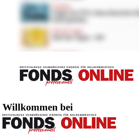
FONDS professionell
FONDS professi
Willkommen bei