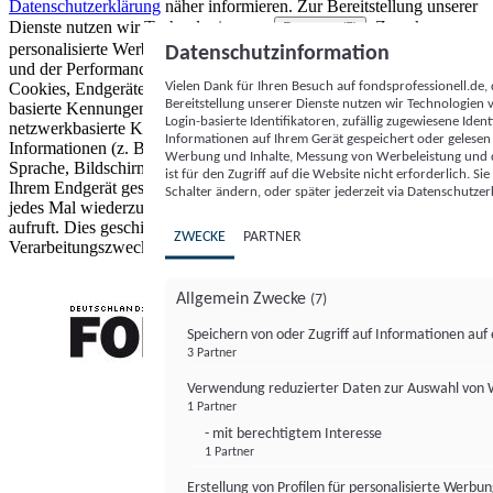
Datenschutzerklärung
näher informieren.
Zur Bereitstellung unserer
Dienste nutzen wir Technologien von
. Zwecke:
Partnern (5)
personalisierte Werbung und Inhalte, Messung von Werbeleistung
Datenschutzinformation
und der Performance von Inhalten sowie Zielgruppenforschung.
Vielen Dank für Ihren Besuch auf fondsprofessionell.de
Cookies, Endgeräte- oder ähnliche Online-Kennungen (z. B. login-
Bereitstellung unserer Dienste nutzen wir Technologien
basierte Kennungen, zufällig generierte Kennungen,
Login-basierte Identifikatoren, zufällig zugewiesene Id
netzwerkbasierte Kennungen) können zusammen mit anderen
Informationen auf Ihrem Gerät gespeichert oder gelese
Informationen (z. B. Browsertyp und Browserinformationen,
Werbung und Inhalte, Messung von Werbeleistung und d
Sprache, Bildschirmgröße, unterstützte Technologien usw.) auf
ist für den Zugriff auf die Website nicht erforderlich. S
Ihrem Endgerät gespeichert oder von dort ausgelesen werden, um es
Schalter ändern, oder später jederzeit via Datenschutzer
jedes Mal wiederzuerkennen, wenn es eine App oder einer Webseite
aufruft. Dies geschieht für einen oder mehrere der hier aufgeführten
ZWECKE
PARTNER
Verarbeitungszwecke.
Allgemein Zwecke
(7)
Speichern von oder Zugriff auf Informationen au
3 Partner
FONDS professionell
Verwendung reduzierter Daten zur Auswahl von
1 Partner
- mit berechtigtem Interesse
1 Partner
Erstellung von Profilen für personalisierte Werbu