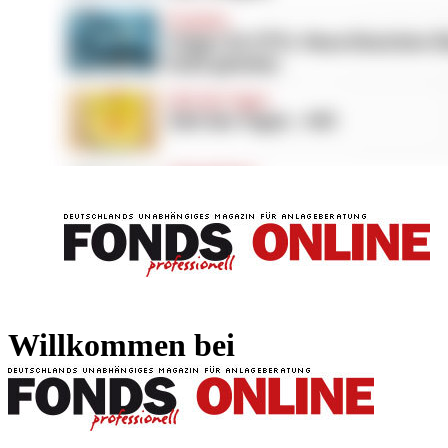
FONDS professionell
FONDS professi
Willkommen bei