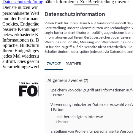
Datenschutzerklärung
näher informieren.
Zur Bereitstellung unserer
Dienste nutzen wir Technologien von
. Zwecke:
Partnern (5)
personalisierte Werbung und Inhalte, Messung von Werbeleistung
Datenschutzinformation
und der Performance von Inhalten sowie Zielgruppenforschung.
Vielen Dank für Ihren Besuch auf fondsprofessionell.de
Cookies, Endgeräte- oder ähnliche Online-Kennungen (z. B. login-
Bereitstellung unserer Dienste nutzen wir Technologien
basierte Kennungen, zufällig generierte Kennungen,
Login-basierte Identifikatoren, zufällig zugewiesene Id
netzwerkbasierte Kennungen) können zusammen mit anderen
Informationen auf Ihrem Gerät gespeichert oder gelese
Informationen (z. B. Browsertyp und Browserinformationen,
Werbung und Inhalte, Messung von Werbeleistung und d
Sprache, Bildschirmgröße, unterstützte Technologien usw.) auf
ist für den Zugriff auf die Website nicht erforderlich. S
Ihrem Endgerät gespeichert oder von dort ausgelesen werden, um es
Schalter ändern, oder später jederzeit via Datenschutzer
jedes Mal wiederzuerkennen, wenn es eine App oder einer Webseite
aufruft. Dies geschieht für einen oder mehrere der hier aufgeführten
ZWECKE
PARTNER
Verarbeitungszwecke.
Allgemein Zwecke
(7)
Speichern von oder Zugriff auf Informationen au
3 Partner
FONDS professionell
Verwendung reduzierter Daten zur Auswahl von
1 Partner
- mit berechtigtem Interesse
1 Partner
Erstellung von Profilen für personalisierte Werbu