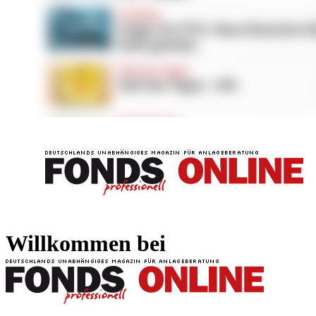
FONDS professionell
FONDS professi
Willkommen bei