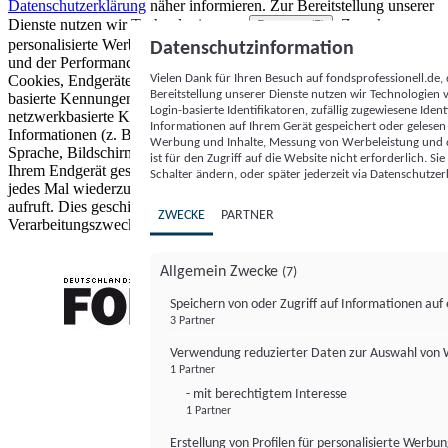
Datenschutzerklärung
näher informieren.
Zur Bereitstellung unserer
Dienste nutzen wir Technologien von
. Zwecke:
Partnern (5)
personalisierte Werbung und Inhalte, Messung von Werbeleistung
Datenschutzinformation
und der Performance von Inhalten sowie Zielgruppenforschung.
Vielen Dank für Ihren Besuch auf fondsprofessionell.de
Cookies, Endgeräte- oder ähnliche Online-Kennungen (z. B. login-
Bereitstellung unserer Dienste nutzen wir Technologien
basierte Kennungen, zufällig generierte Kennungen,
Login-basierte Identifikatoren, zufällig zugewiesene Id
netzwerkbasierte Kennungen) können zusammen mit anderen
Informationen auf Ihrem Gerät gespeichert oder gelese
Informationen (z. B. Browsertyp und Browserinformationen,
Werbung und Inhalte, Messung von Werbeleistung und d
Sprache, Bildschirmgröße, unterstützte Technologien usw.) auf
ist für den Zugriff auf die Website nicht erforderlich. S
Ihrem Endgerät gespeichert oder von dort ausgelesen werden, um es
Schalter ändern, oder später jederzeit via Datenschutzer
jedes Mal wiederzuerkennen, wenn es eine App oder einer Webseite
aufruft. Dies geschieht für einen oder mehrere der hier aufgeführten
ZWECKE
PARTNER
Verarbeitungszwecke.
Allgemein Zwecke
(7)
Speichern von oder Zugriff auf Informationen au
3 Partner
FONDS professionell
Verwendung reduzierter Daten zur Auswahl von
1 Partner
- mit berechtigtem Interesse
1 Partner
Erstellung von Profilen für personalisierte Werbu