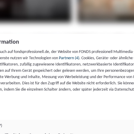
rmation
such auf fondsprofessionell.de, der Website von FONDS professionell Multimedia
ienste nutzen wir Technologien von
Partnern (4)
. Cookies, Geräte- oder ähnliche
entifikatoren, zufällig zugewiesene Identifikatoren, netzwerkbasierte Identifik
en auf Ihrem Gerät gespeichert oder gelesen werden, um Ihre personenbezogen
rte Werbung und Inhalte, Messung von Werbeleistung und der Performance von 
erarbeiten. Dies ist für den Zugriff auf die Website nicht erforderlich. Sie können
, indem Sie die einzelnen Schalter ändern, oder später jederzeit via Datenschu
7)