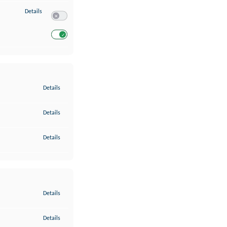
zu Entwicklung und Verbesserung der Angebote
Details
Switch zum Einwilligen bzw. Ablehnen des Dienstes Entwickl
Switch zum Einwilligen bzw. Ablehnen des Dienstes Entwicklu
zu Gewährleistung der Sicherheit, Verhinderung und Aufdeckung v
Details
zu Bereitstellung und Anzeige von Werbung und Inhalten
Details
zu Ihre Entscheidungen zum Datenschutz speichern und übermittel
Details
zu Abgleichung und Kombination von Daten aus unterschiedlichen 
Details
zu Verknüpfung verschiedener Endgeräte
Details