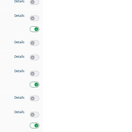
zu Speichern von oder Zugriff auf Informationen auf einem Endgerät
Details
Switch zum Einwilligen bzw. Ablehnen des Dienstes Speichern 
zu Verwendung reduzierter Daten zur Auswahl von Werbeanzeigen
Details
Switch zum Einwilligen bzw. Ablehnen des Dienstes Verwend
Switch zum Einwilligen bzw. Ablehnen des Dienstes Verwendu
zu Erstellung von Profilen für personalisierte Werbung
Details
Switch zum Einwilligen bzw. Ablehnen des Dienstes Erstellung 
zu Verwendung von Profilen zur Auswahl personalisierter Werbung
Details
Switch zum Einwilligen bzw. Ablehnen des Dienstes Verwendun
zu Messung der Werbeleistung
Details
Switch zum Einwilligen bzw. Ablehnen des Dienstes Messung 
Switch zum Einwilligen bzw. Ablehnen des Dienstes Messung d
zu Messung der Performance von Inhalten
Details
Switch zum Einwilligen bzw. Ablehnen des Dienstes Messung 
zu Analyse von Zielgruppen durch Statistiken oder Kombinationen von Dat
Details
Switch zum Einwilligen bzw. Ablehnen des Dienstes Analyse v
Switch zum Einwilligen bzw. Ablehnen des Dienstes Analyse v