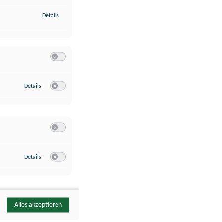
zu Identifikation von Endgeräten anhand automatisch übermittelte
Details
Switch zum Einwilligen bzw. Ablehnen der Kategorie Analyse / 
zu Google Analytics
Details
Switch zum Einwilligen bzw. Ablehnen des Dienstes Google Ana
Switch zum Einwilligen bzw. Ablehnen der Kategorie Sonstige 
zu YouTube
Details
Switch zum Einwilligen bzw. Ablehnen des Dienstes YouTube
Alles akzeptieren