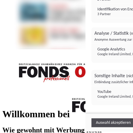
Identifikation von E
3 Partner
Analyse / Statistik
(n
Anonyme Auswertung zur 
Google Analytics
Google Ireland Limited, 
Sonstige Inhalte
(nic
Einbindung zusätzlicher I
FONDS professionell
YouTube
Google Ireland Limited, 
FONDS profess
Willkommen bei
Auswahl akzeptieren
Wie gewohnt mit Werbung lesen