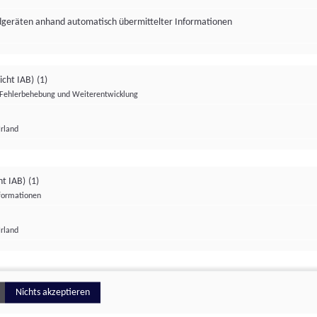
ndgeräten anhand automatisch übermittelter Informationen
icht IAB)
(1)
Fehlerbehebung und Weiterentwicklung
Irland
Impressum
Datenschutzerklärung
Datenschutzeinstellungen
ht IAB)
(1)
nformationen
Irland
ionell
Nichts akzeptieren