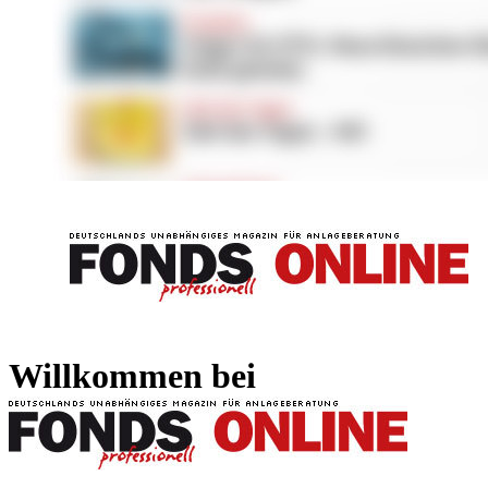
FONDS professionell
FONDS professi
Willkommen bei