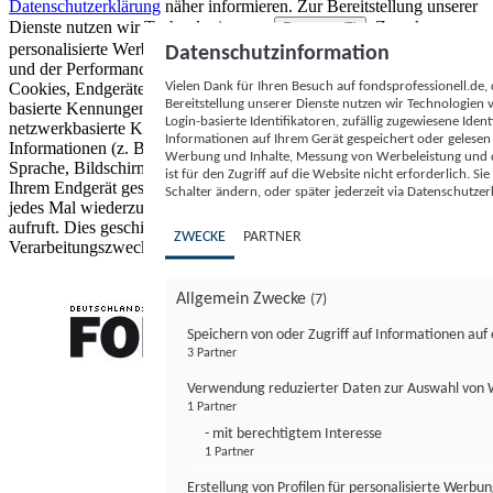
Datenschutzerklärung
näher informieren.
Zur Bereitstellung unserer
Dienste nutzen wir Technologien von
. Zwecke:
Partnern (5)
personalisierte Werbung und Inhalte, Messung von Werbeleistung
Datenschutzinformation
und der Performance von Inhalten sowie Zielgruppenforschung.
Vielen Dank für Ihren Besuch auf fondsprofessionell.de
Cookies, Endgeräte- oder ähnliche Online-Kennungen (z. B. login-
Bereitstellung unserer Dienste nutzen wir Technologien
basierte Kennungen, zufällig generierte Kennungen,
Login-basierte Identifikatoren, zufällig zugewiesene Id
netzwerkbasierte Kennungen) können zusammen mit anderen
Informationen auf Ihrem Gerät gespeichert oder gelese
Informationen (z. B. Browsertyp und Browserinformationen,
Werbung und Inhalte, Messung von Werbeleistung und d
Sprache, Bildschirmgröße, unterstützte Technologien usw.) auf
ist für den Zugriff auf die Website nicht erforderlich. S
Ihrem Endgerät gespeichert oder von dort ausgelesen werden, um es
Schalter ändern, oder später jederzeit via Datenschutzer
jedes Mal wiederzuerkennen, wenn es eine App oder einer Webseite
aufruft. Dies geschieht für einen oder mehrere der hier aufgeführten
ZWECKE
PARTNER
Verarbeitungszwecke.
Allgemein Zwecke
(7)
Speichern von oder Zugriff auf Informationen au
3 Partner
FONDS professionell
Verwendung reduzierter Daten zur Auswahl von
1 Partner
- mit berechtigtem Interesse
1 Partner
Erstellung von Profilen für personalisierte Werbu