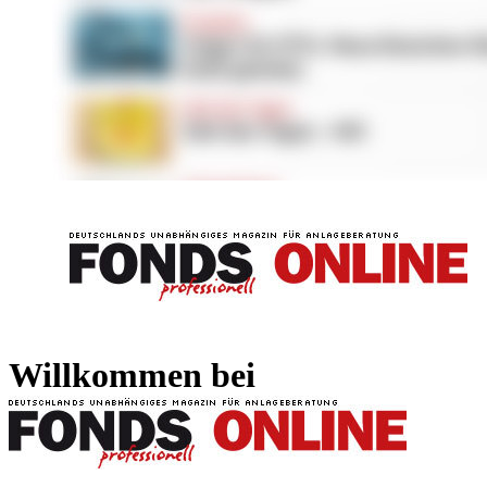
FONDS professionell
FONDS professi
Willkommen bei