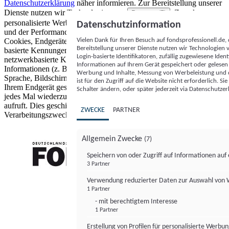
Datenschutzerklärung
näher informieren.
Zur Bereitstellung unserer
Dienste nutzen wir Technologien von
. Zwecke:
Partnern (5)
personalisierte Werbung und Inhalte, Messung von Werbeleistung
Datenschutzinformation
und der Performance von Inhalten sowie Zielgruppenforschung.
Vielen Dank für Ihren Besuch auf fondsprofessionell.de
Cookies, Endgeräte- oder ähnliche Online-Kennungen (z. B. login-
Bereitstellung unserer Dienste nutzen wir Technologien
basierte Kennungen, zufällig generierte Kennungen,
Login-basierte Identifikatoren, zufällig zugewiesene Id
netzwerkbasierte Kennungen) können zusammen mit anderen
Informationen auf Ihrem Gerät gespeichert oder gelese
Informationen (z. B. Browsertyp und Browserinformationen,
Werbung und Inhalte, Messung von Werbeleistung und d
Sprache, Bildschirmgröße, unterstützte Technologien usw.) auf
ist für den Zugriff auf die Website nicht erforderlich. S
Ihrem Endgerät gespeichert oder von dort ausgelesen werden, um es
Schalter ändern, oder später jederzeit via Datenschutzer
jedes Mal wiederzuerkennen, wenn es eine App oder einer Webseite
aufruft. Dies geschieht für einen oder mehrere der hier aufgeführten
ZWECKE
PARTNER
Verarbeitungszwecke.
Allgemein Zwecke
(7)
Speichern von oder Zugriff auf Informationen au
3 Partner
FONDS professionell
Verwendung reduzierter Daten zur Auswahl von
1 Partner
- mit berechtigtem Interesse
1 Partner
Erstellung von Profilen für personalisierte Werbu