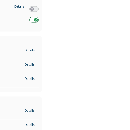
zu Entwicklung und Verbesserung der Angebote
Details
Switch zum Einwilligen bzw. Ablehnen des Dienstes Entwickl
Switch zum Einwilligen bzw. Ablehnen des Dienstes Entwicklu
zu Gewährleistung der Sicherheit, Verhinderung und Aufdeckung v
Details
zu Bereitstellung und Anzeige von Werbung und Inhalten
Details
zu Ihre Entscheidungen zum Datenschutz speichern und übermittel
Details
zu Abgleichung und Kombination von Daten aus unterschiedlichen 
Details
zu Verknüpfung verschiedener Endgeräte
Details