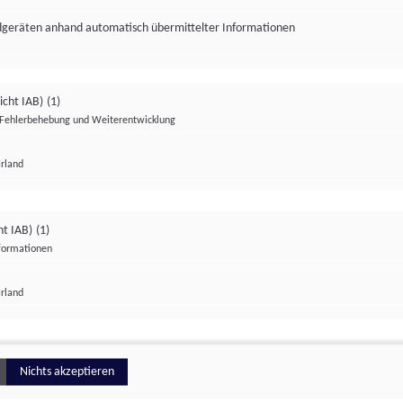
ndgeräten anhand automatisch übermittelter Informationen
icht IAB)
(1)
Fehlerbehebung und Weiterentwicklung
Irland
Impressum
Datenschutzerklärung
Datenschutzeinstellungen
ht IAB)
(1)
nformationen
Irland
ionell
Nichts akzeptieren