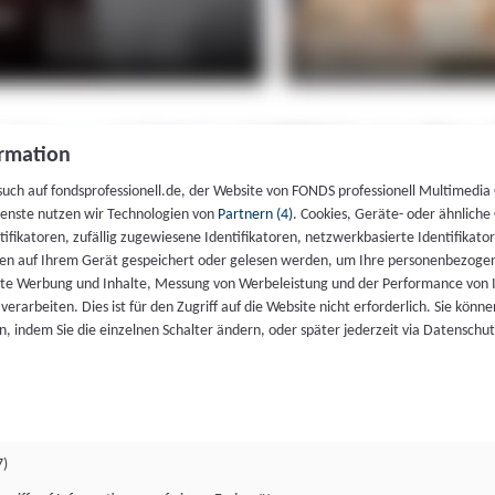
rmation
such auf fondsprofessionell.de, der Website von FONDS professionell Multimedia
ienste nutzen wir Technologien von
Partnern (4)
. Cookies, Geräte- oder ähnliche
entifikatoren, zufällig zugewiesene Identifikatoren, netzwerkbasierte Identifik
en auf Ihrem Gerät gespeichert oder gelesen werden, um Ihre personenbezogen
rte Werbung und Inhalte, Messung von Werbeleistung und der Performance von 
erarbeiten. Dies ist für den Zugriff auf die Website nicht erforderlich. Sie können
, indem Sie die einzelnen Schalter ändern, oder später jederzeit via Datenschu
7)