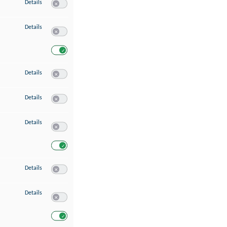
zu Speichern von oder Zugriff auf Informationen auf einem Endgerät
Details
Switch zum Einwilligen bzw. Ablehnen des Dienstes Speichern 
zu Verwendung reduzierter Daten zur Auswahl von Werbeanzeigen
Details
Switch zum Einwilligen bzw. Ablehnen des Dienstes Verwend
Switch zum Einwilligen bzw. Ablehnen des Dienstes Verwendu
zu Erstellung von Profilen für personalisierte Werbung
Details
Switch zum Einwilligen bzw. Ablehnen des Dienstes Erstellung 
zu Verwendung von Profilen zur Auswahl personalisierter Werbung
Details
Switch zum Einwilligen bzw. Ablehnen des Dienstes Verwendun
zu Messung der Werbeleistung
Details
Switch zum Einwilligen bzw. Ablehnen des Dienstes Messung 
Switch zum Einwilligen bzw. Ablehnen des Dienstes Messung d
zu Messung der Performance von Inhalten
Details
Switch zum Einwilligen bzw. Ablehnen des Dienstes Messung 
zu Analyse von Zielgruppen durch Statistiken oder Kombinationen von Dat
Details
Switch zum Einwilligen bzw. Ablehnen des Dienstes Analyse v
Switch zum Einwilligen bzw. Ablehnen des Dienstes Analyse v