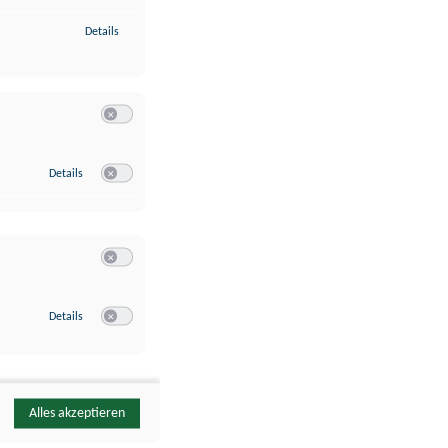
zu Identifikation von Endgeräten anhand automatisch übermittelte
Details
Switch zum Einwilligen bzw. Ablehnen der Kategorie Analyse / 
zu Google Analytics
Details
Switch zum Einwilligen bzw. Ablehnen des Dienstes Google Ana
Switch zum Einwilligen bzw. Ablehnen der Kategorie Sonstige 
zu YouTube
Details
Switch zum Einwilligen bzw. Ablehnen des Dienstes YouTube
Alles akzeptieren