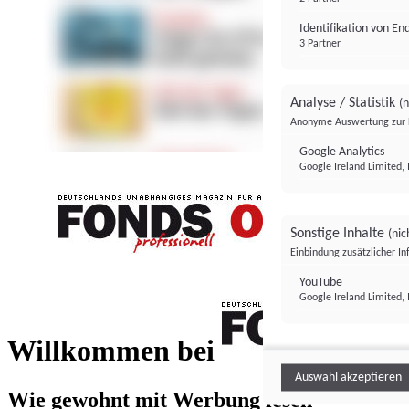
Identifikation von E
3 Partner
Analyse / Statistik
(n
Anonyme Auswertung zur 
Google Analytics
Google Ireland Limited, 
Sonstige Inhalte
(nic
Einbindung zusätzlicher I
FONDS professionell
YouTube
Google Ireland Limited, 
FONDS profess
Willkommen bei
Auswahl akzeptieren
Wie gewohnt mit Werbung lesen