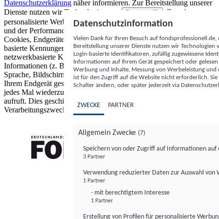
Datenschutzerklärung
näher informieren.
Zur Bereitstellung unserer
Dienste nutzen wir Technologien von
. Zwecke:
Partnern (5)
personalisierte Werbung und Inhalte, Messung von Werbeleistung
Datenschutzinformation
und der Performance von Inhalten sowie Zielgruppenforschung.
Vielen Dank für Ihren Besuch auf fondsprofessionell.de
Cookies, Endgeräte- oder ähnliche Online-Kennungen (z. B. login-
Bereitstellung unserer Dienste nutzen wir Technologien
basierte Kennungen, zufällig generierte Kennungen,
Login-basierte Identifikatoren, zufällig zugewiesene Id
netzwerkbasierte Kennungen) können zusammen mit anderen
Informationen auf Ihrem Gerät gespeichert oder gelese
Informationen (z. B. Browsertyp und Browserinformationen,
Werbung und Inhalte, Messung von Werbeleistung und d
Sprache, Bildschirmgröße, unterstützte Technologien usw.) auf
ist für den Zugriff auf die Website nicht erforderlich. S
Ihrem Endgerät gespeichert oder von dort ausgelesen werden, um es
Schalter ändern, oder später jederzeit via Datenschutzer
jedes Mal wiederzuerkennen, wenn es eine App oder einer Webseite
aufruft. Dies geschieht für einen oder mehrere der hier aufgeführten
ZWECKE
PARTNER
Verarbeitungszwecke.
Allgemein Zwecke
(7)
Speichern von oder Zugriff auf Informationen au
3 Partner
FONDS professionell
Verwendung reduzierter Daten zur Auswahl von
1 Partner
- mit berechtigtem Interesse
1 Partner
Erstellung von Profilen für personalisierte Werbu