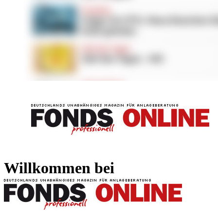
FONDS professionell
FONDS professi
Willkommen bei