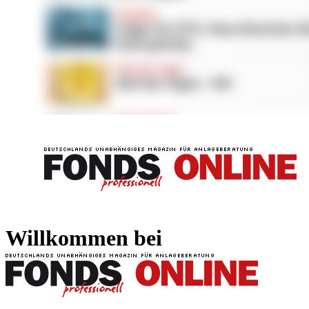
FONDS professionell
FONDS professi
Willkommen bei