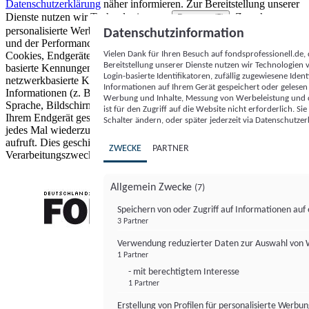
Datenschutzerklärung
näher informieren.
Zur Bereitstellung unserer
Dienste nutzen wir Technologien von
. Zwecke:
Partnern (5)
personalisierte Werbung und Inhalte, Messung von Werbeleistung
Datenschutzinformation
und der Performance von Inhalten sowie Zielgruppenforschung.
Vielen Dank für Ihren Besuch auf fondsprofessionell.de
Cookies, Endgeräte- oder ähnliche Online-Kennungen (z. B. login-
Bereitstellung unserer Dienste nutzen wir Technologien
basierte Kennungen, zufällig generierte Kennungen,
Login-basierte Identifikatoren, zufällig zugewiesene Id
netzwerkbasierte Kennungen) können zusammen mit anderen
Informationen auf Ihrem Gerät gespeichert oder gelese
Informationen (z. B. Browsertyp und Browserinformationen,
Werbung und Inhalte, Messung von Werbeleistung und d
Sprache, Bildschirmgröße, unterstützte Technologien usw.) auf
ist für den Zugriff auf die Website nicht erforderlich. S
Ihrem Endgerät gespeichert oder von dort ausgelesen werden, um es
Schalter ändern, oder später jederzeit via Datenschutzer
jedes Mal wiederzuerkennen, wenn es eine App oder einer Webseite
aufruft. Dies geschieht für einen oder mehrere der hier aufgeführten
ZWECKE
PARTNER
Verarbeitungszwecke.
Allgemein Zwecke
(7)
Speichern von oder Zugriff auf Informationen au
3 Partner
FONDS professionell
Verwendung reduzierter Daten zur Auswahl von
1 Partner
- mit berechtigtem Interesse
1 Partner
Erstellung von Profilen für personalisierte Werbu