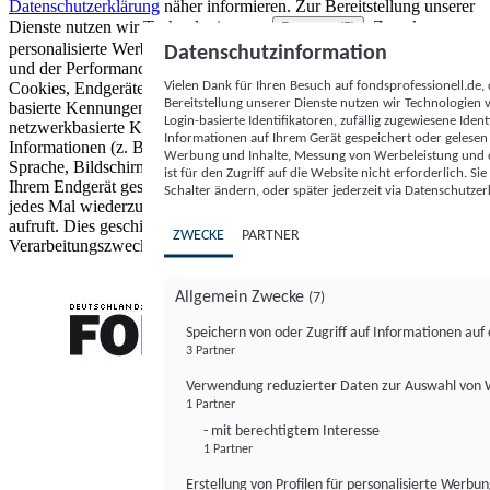
Datenschutzerklärung
näher informieren.
Zur Bereitstellung unserer
Dienste nutzen wir Technologien von
. Zwecke:
Partnern (5)
personalisierte Werbung und Inhalte, Messung von Werbeleistung
Datenschutzinformation
und der Performance von Inhalten sowie Zielgruppenforschung.
Vielen Dank für Ihren Besuch auf fondsprofessionell.de
Cookies, Endgeräte- oder ähnliche Online-Kennungen (z. B. login-
Bereitstellung unserer Dienste nutzen wir Technologien
basierte Kennungen, zufällig generierte Kennungen,
Login-basierte Identifikatoren, zufällig zugewiesene Id
netzwerkbasierte Kennungen) können zusammen mit anderen
Informationen auf Ihrem Gerät gespeichert oder gelese
Informationen (z. B. Browsertyp und Browserinformationen,
Werbung und Inhalte, Messung von Werbeleistung und d
Sprache, Bildschirmgröße, unterstützte Technologien usw.) auf
ist für den Zugriff auf die Website nicht erforderlich. S
Ihrem Endgerät gespeichert oder von dort ausgelesen werden, um es
Schalter ändern, oder später jederzeit via Datenschutzer
jedes Mal wiederzuerkennen, wenn es eine App oder einer Webseite
aufruft. Dies geschieht für einen oder mehrere der hier aufgeführten
ZWECKE
PARTNER
Verarbeitungszwecke.
Allgemein Zwecke
(7)
Speichern von oder Zugriff auf Informationen au
3 Partner
FONDS professionell
Verwendung reduzierter Daten zur Auswahl von
1 Partner
- mit berechtigtem Interesse
1 Partner
Erstellung von Profilen für personalisierte Werbu