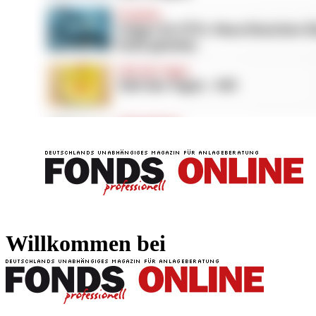
FONDS professionell
FONDS professi
Willkommen bei