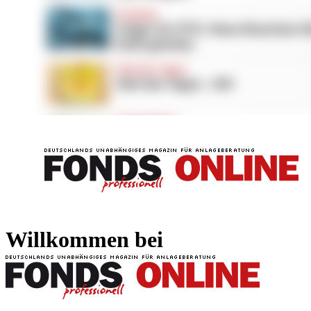
FONDS professionell
FONDS professi
Willkommen bei