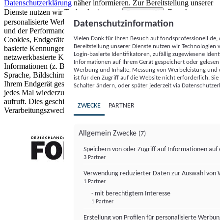
Datenschutzerklärung
näher informieren.
Zur Bereitstellung unserer
Dienste nutzen wir Technologien von
. Zwecke:
Partnern (5)
personalisierte Werbung und Inhalte, Messung von Werbeleistung
Datenschutzinformation
und der Performance von Inhalten sowie Zielgruppenforschung.
Vielen Dank für Ihren Besuch auf fondsprofessionell.de
Cookies, Endgeräte- oder ähnliche Online-Kennungen (z. B. login-
Bereitstellung unserer Dienste nutzen wir Technologien
basierte Kennungen, zufällig generierte Kennungen,
Login-basierte Identifikatoren, zufällig zugewiesene Id
netzwerkbasierte Kennungen) können zusammen mit anderen
Informationen auf Ihrem Gerät gespeichert oder gelese
Informationen (z. B. Browsertyp und Browserinformationen,
Werbung und Inhalte, Messung von Werbeleistung und d
Sprache, Bildschirmgröße, unterstützte Technologien usw.) auf
ist für den Zugriff auf die Website nicht erforderlich. S
Ihrem Endgerät gespeichert oder von dort ausgelesen werden, um es
Schalter ändern, oder später jederzeit via Datenschutzer
jedes Mal wiederzuerkennen, wenn es eine App oder einer Webseite
aufruft. Dies geschieht für einen oder mehrere der hier aufgeführten
ZWECKE
PARTNER
Verarbeitungszwecke.
Allgemein Zwecke
(7)
Speichern von oder Zugriff auf Informationen au
3 Partner
FONDS professionell
Verwendung reduzierter Daten zur Auswahl von
1 Partner
- mit berechtigtem Interesse
1 Partner
Erstellung von Profilen für personalisierte Werbu