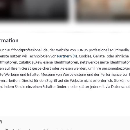
rmation
such auf fondsprofessionell.de, der Website von FONDS professionell Multimedia
ienste nutzen wir Technologien von
Partnern (4)
. Cookies, Geräte- oder ähnliche
entifikatoren, zufällig zugewiesene Identifikatoren, netzwerkbasierte Identifik
en auf Ihrem Gerät gespeichert oder gelesen werden, um Ihre personenbezogen
rte Werbung und Inhalte, Messung von Werbeleistung und der Performance von 
erarbeiten. Dies ist für den Zugriff auf die Website nicht erforderlich. Sie können
, indem Sie die einzelnen Schalter ändern, oder später jederzeit via Datenschu
7)