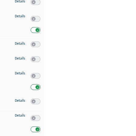
zu Speichern von oder Zugriff auf Informationen auf einem Endgerät
Details
Switch zum Einwilligen bzw. Ablehnen des Dienstes Speichern 
zu Verwendung reduzierter Daten zur Auswahl von Werbeanzeigen
Details
Switch zum Einwilligen bzw. Ablehnen des Dienstes Verwend
Switch zum Einwilligen bzw. Ablehnen des Dienstes Verwendu
zu Erstellung von Profilen für personalisierte Werbung
Details
Switch zum Einwilligen bzw. Ablehnen des Dienstes Erstellung 
zu Verwendung von Profilen zur Auswahl personalisierter Werbung
Details
Switch zum Einwilligen bzw. Ablehnen des Dienstes Verwendun
zu Messung der Werbeleistung
Details
Switch zum Einwilligen bzw. Ablehnen des Dienstes Messung 
Switch zum Einwilligen bzw. Ablehnen des Dienstes Messung d
zu Messung der Performance von Inhalten
Details
Switch zum Einwilligen bzw. Ablehnen des Dienstes Messung 
zu Analyse von Zielgruppen durch Statistiken oder Kombinationen von Dat
Details
Switch zum Einwilligen bzw. Ablehnen des Dienstes Analyse v
Switch zum Einwilligen bzw. Ablehnen des Dienstes Analyse v