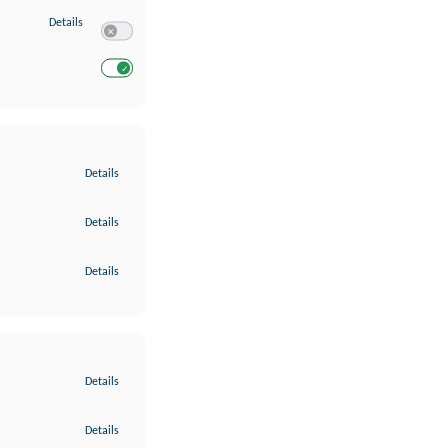
zu Entwicklung und Verbesserung der Angebote
Details
Switch zum Einwilligen bzw. Ablehnen des Dienstes Entwickl
Switch zum Einwilligen bzw. Ablehnen des Dienstes Entwicklu
zu Gewährleistung der Sicherheit, Verhinderung und Aufdeckung v
Details
zu Bereitstellung und Anzeige von Werbung und Inhalten
Details
zu Ihre Entscheidungen zum Datenschutz speichern und übermittel
Details
zu Abgleichung und Kombination von Daten aus unterschiedlichen 
Details
zu Verknüpfung verschiedener Endgeräte
Details