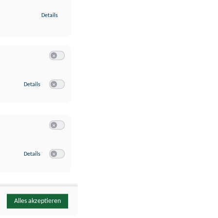
zu Identifikation von Endgeräten anhand automatisch übermittelte
Details
Switch zum Einwilligen bzw. Ablehnen der Kategorie Analyse / 
zu Google Analytics
Details
Switch zum Einwilligen bzw. Ablehnen des Dienstes Google Ana
Switch zum Einwilligen bzw. Ablehnen der Kategorie Sonstige 
zu YouTube
Details
Switch zum Einwilligen bzw. Ablehnen des Dienstes YouTube
Alles akzeptieren