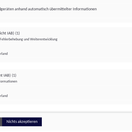
ndgeräten anhand automatisch übermittelter Informationen
icht IAB)
(1)
Fehlerbehebung und Weiterentwicklung
Irland
Impressum
Datenschutzerklärung
Datenschutzeinstellungen
ht IAB)
(1)
nformationen
Irland
ionell
Nichts akzeptieren