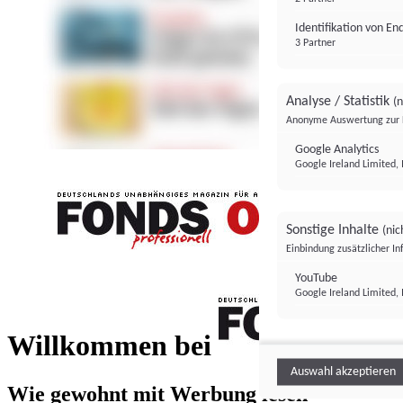
Identifikation von E
3 Partner
Analyse / Statistik
(n
Anonyme Auswertung zur 
Google Analytics
Google Ireland Limited, 
Sonstige Inhalte
(nic
Einbindung zusätzlicher I
FONDS professionell
YouTube
Google Ireland Limited, 
FONDS profess
Willkommen bei
Auswahl akzeptieren
Wie gewohnt mit Werbung lesen