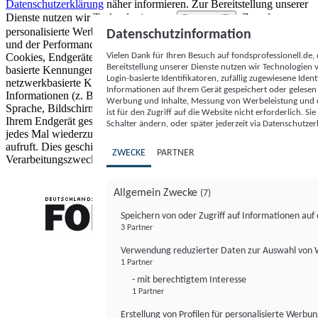
Datenschutzerklärung
näher informieren.
Zur Bereitstellung unserer
Dienste nutzen wir Technologien von
. Zwecke:
Partnern (5)
personalisierte Werbung und Inhalte, Messung von Werbeleistung
Datenschutzinformation
und der Performance von Inhalten sowie Zielgruppenforschung.
Vielen Dank für Ihren Besuch auf fondsprofessionell.de
Cookies, Endgeräte- oder ähnliche Online-Kennungen (z. B. login-
Bereitstellung unserer Dienste nutzen wir Technologien
basierte Kennungen, zufällig generierte Kennungen,
Login-basierte Identifikatoren, zufällig zugewiesene Id
netzwerkbasierte Kennungen) können zusammen mit anderen
Informationen auf Ihrem Gerät gespeichert oder gelese
Informationen (z. B. Browsertyp und Browserinformationen,
Werbung und Inhalte, Messung von Werbeleistung und d
Sprache, Bildschirmgröße, unterstützte Technologien usw.) auf
ist für den Zugriff auf die Website nicht erforderlich. S
Ihrem Endgerät gespeichert oder von dort ausgelesen werden, um es
Schalter ändern, oder später jederzeit via Datenschutzer
jedes Mal wiederzuerkennen, wenn es eine App oder einer Webseite
aufruft. Dies geschieht für einen oder mehrere der hier aufgeführten
ZWECKE
PARTNER
Verarbeitungszwecke.
Allgemein Zwecke
(7)
Speichern von oder Zugriff auf Informationen au
3 Partner
FONDS professionell
Verwendung reduzierter Daten zur Auswahl von
1 Partner
- mit berechtigtem Interesse
1 Partner
Erstellung von Profilen für personalisierte Werbu