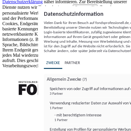
Datenschutzerklärung
näher informieren.
Zur Bereitstellung unserer
Dienste nutzen wir Technologien von
. Zwecke:
Partnern (5)
personalisierte Werbung und Inhalte, Messung von Werbeleistung
Datenschutzinformation
und der Performance von Inhalten sowie Zielgruppenforschung.
Vielen Dank für Ihren Besuch auf fondsprofessionell.de
Cookies, Endgeräte- oder ähnliche Online-Kennungen (z. B. login-
Bereitstellung unserer Dienste nutzen wir Technologien
basierte Kennungen, zufällig generierte Kennungen,
Login-basierte Identifikatoren, zufällig zugewiesene Id
netzwerkbasierte Kennungen) können zusammen mit anderen
Informationen auf Ihrem Gerät gespeichert oder gelese
Informationen (z. B. Browsertyp und Browserinformationen,
Werbung und Inhalte, Messung von Werbeleistung und d
Sprache, Bildschirmgröße, unterstützte Technologien usw.) auf
ist für den Zugriff auf die Website nicht erforderlich. S
Ihrem Endgerät gespeichert oder von dort ausgelesen werden, um es
Schalter ändern, oder später jederzeit via Datenschutzer
jedes Mal wiederzuerkennen, wenn es eine App oder einer Webseite
aufruft. Dies geschieht für einen oder mehrere der hier aufgeführten
ZWECKE
PARTNER
Verarbeitungszwecke.
Allgemein Zwecke
(7)
Speichern von oder Zugriff auf Informationen au
3 Partner
FONDS professionell
Verwendung reduzierter Daten zur Auswahl von
1 Partner
- mit berechtigtem Interesse
1 Partner
Erstellung von Profilen für personalisierte Werbu