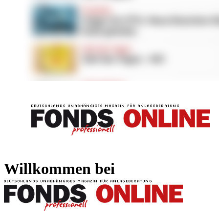
FONDS professionell
FONDS professi
Willkommen bei