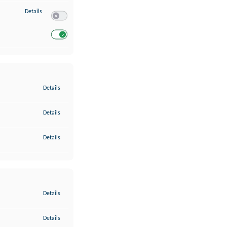
zu Entwicklung und Verbesserung der Angebote
Details
Switch zum Einwilligen bzw. Ablehnen des Dienstes Entwickl
Switch zum Einwilligen bzw. Ablehnen des Dienstes Entwicklu
zu Gewährleistung der Sicherheit, Verhinderung und Aufdeckung v
Details
zu Bereitstellung und Anzeige von Werbung und Inhalten
Details
zu Ihre Entscheidungen zum Datenschutz speichern und übermittel
Details
zu Abgleichung und Kombination von Daten aus unterschiedlichen 
Details
zu Verknüpfung verschiedener Endgeräte
Details