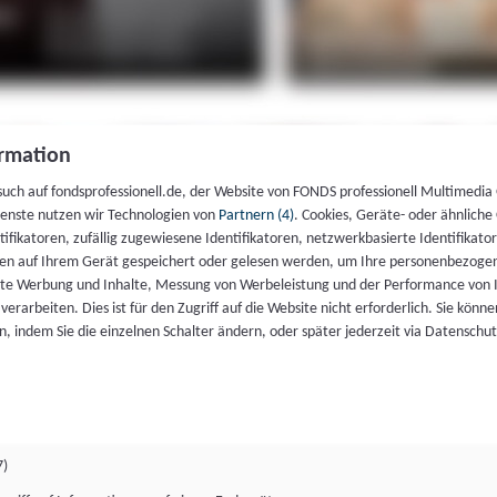
rmation
such auf fondsprofessionell.de, der Website von FONDS professionell Multimedia
ienste nutzen wir Technologien von
Partnern (4)
. Cookies, Geräte- oder ähnliche
entifikatoren, zufällig zugewiesene Identifikatoren, netzwerkbasierte Identifik
en auf Ihrem Gerät gespeichert oder gelesen werden, um Ihre personenbezogen
rte Werbung und Inhalte, Messung von Werbeleistung und der Performance von 
erarbeiten. Dies ist für den Zugriff auf die Website nicht erforderlich. Sie können
, indem Sie die einzelnen Schalter ändern, oder später jederzeit via Datenschu
7)