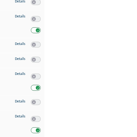
zu Speichern von oder Zugriff auf Informationen auf einem Endgerät
Details
Switch zum Einwilligen bzw. Ablehnen des Dienstes Speichern 
zu Verwendung reduzierter Daten zur Auswahl von Werbeanzeigen
Details
Switch zum Einwilligen bzw. Ablehnen des Dienstes Verwend
Switch zum Einwilligen bzw. Ablehnen des Dienstes Verwendu
zu Erstellung von Profilen für personalisierte Werbung
Details
Switch zum Einwilligen bzw. Ablehnen des Dienstes Erstellung 
zu Verwendung von Profilen zur Auswahl personalisierter Werbung
Details
Switch zum Einwilligen bzw. Ablehnen des Dienstes Verwendun
zu Messung der Werbeleistung
Details
Switch zum Einwilligen bzw. Ablehnen des Dienstes Messung 
Switch zum Einwilligen bzw. Ablehnen des Dienstes Messung d
zu Messung der Performance von Inhalten
Details
Switch zum Einwilligen bzw. Ablehnen des Dienstes Messung 
zu Analyse von Zielgruppen durch Statistiken oder Kombinationen von Dat
Details
Switch zum Einwilligen bzw. Ablehnen des Dienstes Analyse v
Switch zum Einwilligen bzw. Ablehnen des Dienstes Analyse v