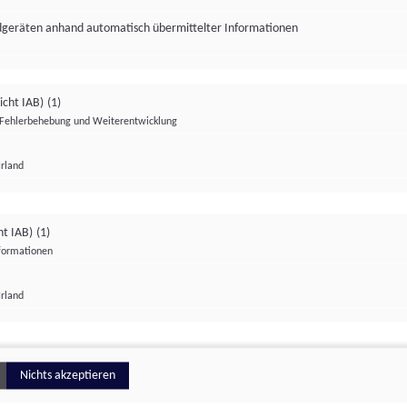
ndgeräten anhand automatisch übermittelter Informationen
icht IAB)
(1)
Fehlerbehebung und Weiterentwicklung
Irland
Impressum
Datenschutzerklärung
Datenschutzeinstellungen
ht IAB)
(1)
nformationen
Irland
ionell
Nichts akzeptieren