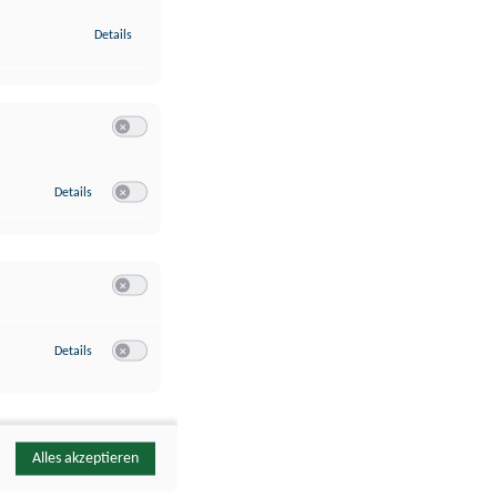
zu Identifikation von Endgeräten anhand automatisch übermittelte
Details
Switch zum Einwilligen bzw. Ablehnen der Kategorie Analyse / 
zu Google Analytics
Details
Switch zum Einwilligen bzw. Ablehnen des Dienstes Google Ana
Switch zum Einwilligen bzw. Ablehnen der Kategorie Sonstige 
zu YouTube
Details
Switch zum Einwilligen bzw. Ablehnen des Dienstes YouTube
Alles akzeptieren