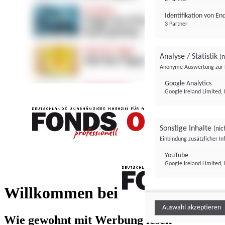
Identifikation von E
3 Partner
Analyse / Statistik
(n
Anonyme Auswertung zur 
Google Analytics
Google Ireland Limited, 
Sonstige Inhalte
(nic
Einbindung zusätzlicher I
FONDS professionell
YouTube
Google Ireland Limited, 
FONDS profess
Willkommen bei
Auswahl akzeptieren
Wie gewohnt mit Werbung lesen