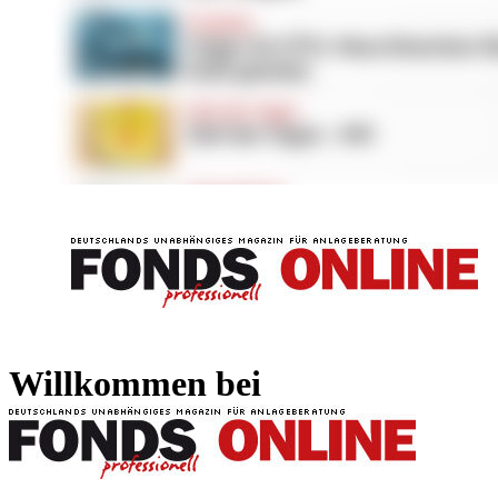
FONDS professionell
FONDS professi
Willkommen bei