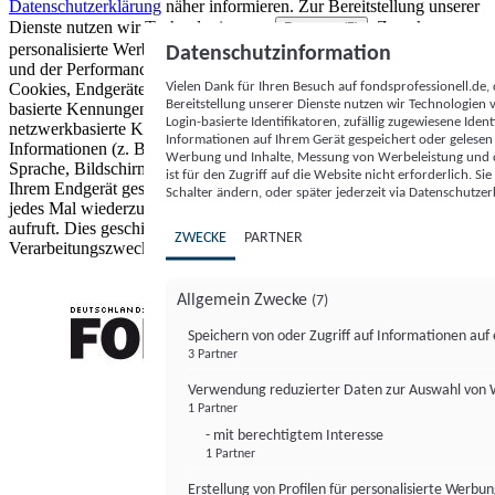
Datenschutzerklärung
näher informieren.
Zur Bereitstellung unserer
Dienste nutzen wir Technologien von
. Zwecke:
Partnern (5)
personalisierte Werbung und Inhalte, Messung von Werbeleistung
Datenschutzinformation
und der Performance von Inhalten sowie Zielgruppenforschung.
Vielen Dank für Ihren Besuch auf fondsprofessionell.de
Cookies, Endgeräte- oder ähnliche Online-Kennungen (z. B. login-
Bereitstellung unserer Dienste nutzen wir Technologien
basierte Kennungen, zufällig generierte Kennungen,
Login-basierte Identifikatoren, zufällig zugewiesene Id
netzwerkbasierte Kennungen) können zusammen mit anderen
Informationen auf Ihrem Gerät gespeichert oder gelese
Informationen (z. B. Browsertyp und Browserinformationen,
Werbung und Inhalte, Messung von Werbeleistung und d
Sprache, Bildschirmgröße, unterstützte Technologien usw.) auf
ist für den Zugriff auf die Website nicht erforderlich. S
Ihrem Endgerät gespeichert oder von dort ausgelesen werden, um es
Schalter ändern, oder später jederzeit via Datenschutzer
jedes Mal wiederzuerkennen, wenn es eine App oder einer Webseite
aufruft. Dies geschieht für einen oder mehrere der hier aufgeführten
ZWECKE
PARTNER
Verarbeitungszwecke.
Allgemein Zwecke
(7)
Speichern von oder Zugriff auf Informationen au
3 Partner
FONDS professionell
Verwendung reduzierter Daten zur Auswahl von
1 Partner
- mit berechtigtem Interesse
1 Partner
Erstellung von Profilen für personalisierte Werbu