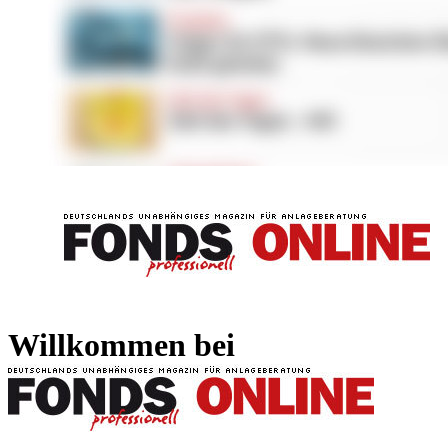
FONDS professionell
FONDS professi
Willkommen bei