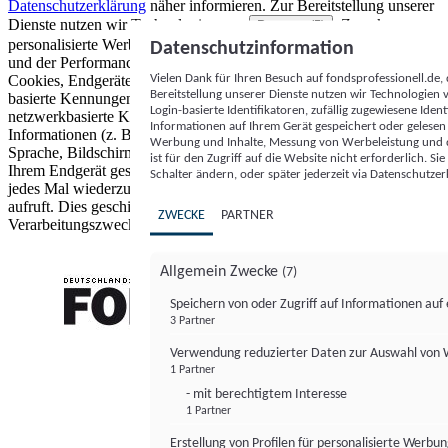
Datenschutzerklärung
näher informieren.
Zur Bereitstellung unserer
Dienste nutzen wir Technologien von
. Zwecke:
Partnern (5)
personalisierte Werbung und Inhalte, Messung von Werbeleistung
Datenschutzinformation
und der Performance von Inhalten sowie Zielgruppenforschung.
Vielen Dank für Ihren Besuch auf fondsprofessionell.de
Cookies, Endgeräte- oder ähnliche Online-Kennungen (z. B. login-
Bereitstellung unserer Dienste nutzen wir Technologien
basierte Kennungen, zufällig generierte Kennungen,
Login-basierte Identifikatoren, zufällig zugewiesene Id
netzwerkbasierte Kennungen) können zusammen mit anderen
Informationen auf Ihrem Gerät gespeichert oder gelese
Informationen (z. B. Browsertyp und Browserinformationen,
Werbung und Inhalte, Messung von Werbeleistung und d
Sprache, Bildschirmgröße, unterstützte Technologien usw.) auf
ist für den Zugriff auf die Website nicht erforderlich. S
Ihrem Endgerät gespeichert oder von dort ausgelesen werden, um es
Schalter ändern, oder später jederzeit via Datenschutzer
jedes Mal wiederzuerkennen, wenn es eine App oder einer Webseite
aufruft. Dies geschieht für einen oder mehrere der hier aufgeführten
ZWECKE
PARTNER
Verarbeitungszwecke.
Allgemein Zwecke
(7)
Speichern von oder Zugriff auf Informationen au
3 Partner
FONDS professionell
Verwendung reduzierter Daten zur Auswahl von
1 Partner
- mit berechtigtem Interesse
1 Partner
Erstellung von Profilen für personalisierte Werbu