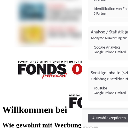
Identifikation von E
3 Partner
Analyse / Statistik
(n
Anonyme Auswertung zur 
Google Analytics
Google Ireland Limited, 
Sonstige Inhalte
(nic
Einbindung zusätzlicher I
FONDS professionell
YouTube
Google Ireland Limited, 
FONDS profess
Willkommen bei
Auswahl akzeptieren
Wie gewohnt mit Werbung lesen