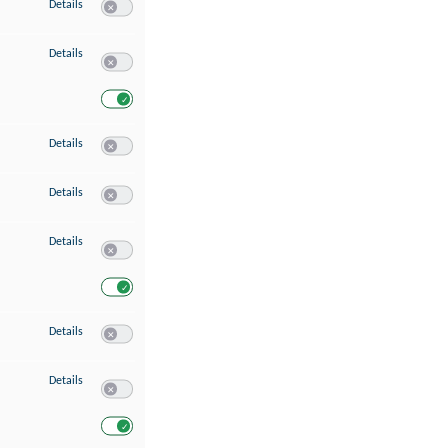
zu Speichern von oder Zugriff auf Informationen auf einem Endgerät
Details
Switch zum Einwilligen bzw. Ablehnen des Dienstes Speichern 
zu Verwendung reduzierter Daten zur Auswahl von Werbeanzeigen
Details
Switch zum Einwilligen bzw. Ablehnen des Dienstes Verwend
Switch zum Einwilligen bzw. Ablehnen des Dienstes Verwendu
zu Erstellung von Profilen für personalisierte Werbung
Details
Switch zum Einwilligen bzw. Ablehnen des Dienstes Erstellung 
zu Verwendung von Profilen zur Auswahl personalisierter Werbung
Details
Switch zum Einwilligen bzw. Ablehnen des Dienstes Verwendun
zu Messung der Werbeleistung
Details
Switch zum Einwilligen bzw. Ablehnen des Dienstes Messung 
Switch zum Einwilligen bzw. Ablehnen des Dienstes Messung d
zu Messung der Performance von Inhalten
Details
Switch zum Einwilligen bzw. Ablehnen des Dienstes Messung 
zu Analyse von Zielgruppen durch Statistiken oder Kombinationen von Dat
Details
Switch zum Einwilligen bzw. Ablehnen des Dienstes Analyse v
Switch zum Einwilligen bzw. Ablehnen des Dienstes Analyse v