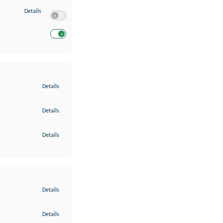
zu Entwicklung und Verbesserung der Angebote
Details
Switch zum Einwilligen bzw. Ablehnen des Dienstes Entwickl
Switch zum Einwilligen bzw. Ablehnen des Dienstes Entwicklu
zu Gewährleistung der Sicherheit, Verhinderung und Aufdeckung v
Details
zu Bereitstellung und Anzeige von Werbung und Inhalten
Details
zu Ihre Entscheidungen zum Datenschutz speichern und übermittel
Details
zu Abgleichung und Kombination von Daten aus unterschiedlichen 
Details
zu Verknüpfung verschiedener Endgeräte
Details