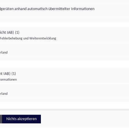
ndgeräten anhand automatisch übermittelter Informationen
icht IAB)
(1)
Fehlerbehebung und Weiterentwicklung
Irland
Impressum
Datenschutzerklärung
Datenschutzeinstellungen
ht IAB)
(1)
nformationen
Irland
ionell
Nichts akzeptieren