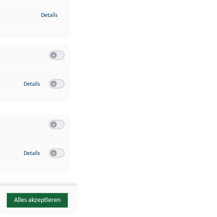
zu Identifikation von Endgeräten anhand automatisch übermittelte
Details
Switch zum Einwilligen bzw. Ablehnen der Kategorie Analyse / 
zu Google Analytics
Details
Switch zum Einwilligen bzw. Ablehnen des Dienstes Google Ana
Switch zum Einwilligen bzw. Ablehnen der Kategorie Sonstige 
zu YouTube
Details
Switch zum Einwilligen bzw. Ablehnen des Dienstes YouTube
Alles akzeptieren