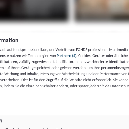
rmation
such auf fondsprofessionell.de, der Website von FONDS professionell Multimedia
ienste nutzen wir Technologien von
Partnern (4)
. Cookies, Geräte- oder ähnliche
entifikatoren, zufällig zugewiesene Identifikatoren, netzwerkbasierte Identifik
en auf Ihrem Gerät gespeichert oder gelesen werden, um Ihre personenbezogen
rte Werbung und Inhalte, Messung von Werbeleistung und der Performance von 
erarbeiten. Dies ist für den Zugriff auf die Website nicht erforderlich. Sie können
, indem Sie die einzelnen Schalter ändern, oder später jederzeit via Datenschu
7)