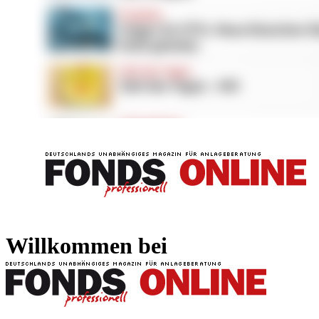
FONDS professionell
FONDS professi
Willkommen bei