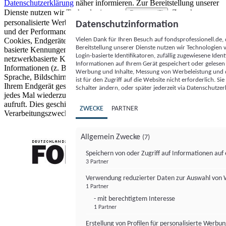
Datenschutzerklärung
näher informieren.
Zur Bereitstellung unserer
Dienste nutzen wir Technologien von
. Zwecke:
Partnern (5)
personalisierte Werbung und Inhalte, Messung von Werbeleistung
Datenschutzinformation
und der Performance von Inhalten sowie Zielgruppenforschung.
Vielen Dank für Ihren Besuch auf fondsprofessionell.de
Cookies, Endgeräte- oder ähnliche Online-Kennungen (z. B. login-
Bereitstellung unserer Dienste nutzen wir Technologien
basierte Kennungen, zufällig generierte Kennungen,
Login-basierte Identifikatoren, zufällig zugewiesene Id
netzwerkbasierte Kennungen) können zusammen mit anderen
Informationen auf Ihrem Gerät gespeichert oder gelese
Informationen (z. B. Browsertyp und Browserinformationen,
Werbung und Inhalte, Messung von Werbeleistung und d
Sprache, Bildschirmgröße, unterstützte Technologien usw.) auf
ist für den Zugriff auf die Website nicht erforderlich. S
Ihrem Endgerät gespeichert oder von dort ausgelesen werden, um es
Schalter ändern, oder später jederzeit via Datenschutzer
jedes Mal wiederzuerkennen, wenn es eine App oder einer Webseite
aufruft. Dies geschieht für einen oder mehrere der hier aufgeführten
ZWECKE
PARTNER
Verarbeitungszwecke.
Allgemein Zwecke
(7)
Speichern von oder Zugriff auf Informationen au
3 Partner
FONDS professionell
Verwendung reduzierter Daten zur Auswahl von
1 Partner
- mit berechtigtem Interesse
1 Partner
Erstellung von Profilen für personalisierte Werbu