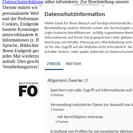
Datenschutzerklärung
näher informieren.
Zur Bereitstellung unserer
Dienste nutzen wir Technologien von
. Zwecke:
Partnern (5)
personalisierte Werbung und Inhalte, Messung von Werbeleistung
Datenschutzinformation
und der Performance von Inhalten sowie Zielgruppenforschung.
Vielen Dank für Ihren Besuch auf fondsprofessionell.de
Cookies, Endgeräte- oder ähnliche Online-Kennungen (z. B. login-
Bereitstellung unserer Dienste nutzen wir Technologien
basierte Kennungen, zufällig generierte Kennungen,
Login-basierte Identifikatoren, zufällig zugewiesene Id
netzwerkbasierte Kennungen) können zusammen mit anderen
Informationen auf Ihrem Gerät gespeichert oder gelese
Informationen (z. B. Browsertyp und Browserinformationen,
Werbung und Inhalte, Messung von Werbeleistung und d
Sprache, Bildschirmgröße, unterstützte Technologien usw.) auf
ist für den Zugriff auf die Website nicht erforderlich. S
Ihrem Endgerät gespeichert oder von dort ausgelesen werden, um es
Schalter ändern, oder später jederzeit via Datenschutzer
jedes Mal wiederzuerkennen, wenn es eine App oder einer Webseite
aufruft. Dies geschieht für einen oder mehrere der hier aufgeführten
ZWECKE
PARTNER
Verarbeitungszwecke.
Allgemein Zwecke
(7)
Speichern von oder Zugriff auf Informationen au
3 Partner
FONDS professionell
Verwendung reduzierter Daten zur Auswahl von
1 Partner
- mit berechtigtem Interesse
1 Partner
Erstellung von Profilen für personalisierte Werbu