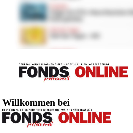
FONDS professionell
FONDS professi
Willkommen bei