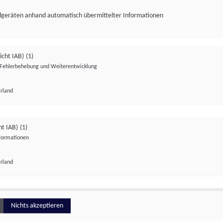
ndgeräten anhand automatisch übermittelter Informationen
icht IAB)
(1)
Fehlerbehebung und Weiterentwicklung
Irland
Impressum
Datenschutzerklärung
Datenschutzeinstellungen
ht IAB)
(1)
nformationen
Irland
ionell
Nichts akzeptieren