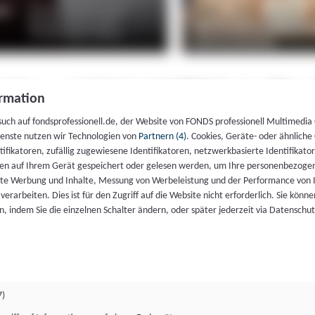
rmation
such auf fondsprofessionell.de, der Website von FONDS professionell Multimedia
ienste nutzen wir Technologien von
Partnern (4)
. Cookies, Geräte- oder ähnliche
entifikatoren, zufällig zugewiesene Identifikatoren, netzwerkbasierte Identifik
en auf Ihrem Gerät gespeichert oder gelesen werden, um Ihre personenbezogen
rte Werbung und Inhalte, Messung von Werbeleistung und der Performance von 
erarbeiten. Dies ist für den Zugriff auf die Website nicht erforderlich. Sie können
, indem Sie die einzelnen Schalter ändern, oder später jederzeit via Datenschu
7)