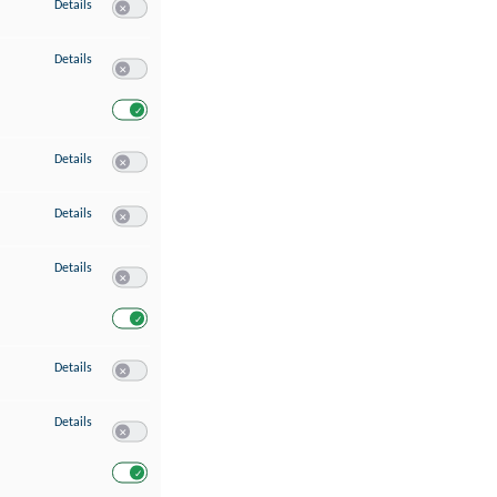
zu Speichern von oder Zugriff auf Informationen auf einem Endgerät
Details
Switch zum Einwilligen bzw. Ablehnen des Dienstes Speichern 
zu Verwendung reduzierter Daten zur Auswahl von Werbeanzeigen
Details
Switch zum Einwilligen bzw. Ablehnen des Dienstes Verwend
Switch zum Einwilligen bzw. Ablehnen des Dienstes Verwendu
zu Erstellung von Profilen für personalisierte Werbung
Details
Switch zum Einwilligen bzw. Ablehnen des Dienstes Erstellung 
zu Verwendung von Profilen zur Auswahl personalisierter Werbung
Details
Switch zum Einwilligen bzw. Ablehnen des Dienstes Verwendun
zu Messung der Werbeleistung
Details
Switch zum Einwilligen bzw. Ablehnen des Dienstes Messung 
Switch zum Einwilligen bzw. Ablehnen des Dienstes Messung d
zu Messung der Performance von Inhalten
Details
Switch zum Einwilligen bzw. Ablehnen des Dienstes Messung 
zu Analyse von Zielgruppen durch Statistiken oder Kombinationen von Dat
Details
Switch zum Einwilligen bzw. Ablehnen des Dienstes Analyse v
Switch zum Einwilligen bzw. Ablehnen des Dienstes Analyse v