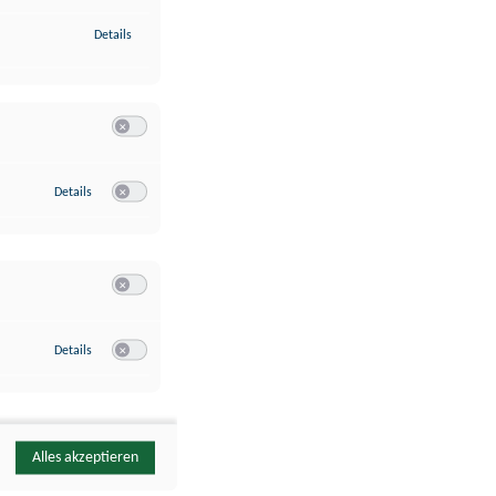
zu Identifikation von Endgeräten anhand automatisch übermittelte
Details
Switch zum Einwilligen bzw. Ablehnen der Kategorie Analyse / 
zu Google Analytics
Details
Switch zum Einwilligen bzw. Ablehnen des Dienstes Google Ana
Switch zum Einwilligen bzw. Ablehnen der Kategorie Sonstige 
zu YouTube
Details
Switch zum Einwilligen bzw. Ablehnen des Dienstes YouTube
Alles akzeptieren