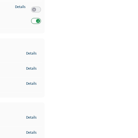
zu Entwicklung und Verbesserung der Angebote
Details
Switch zum Einwilligen bzw. Ablehnen des Dienstes Entwickl
Switch zum Einwilligen bzw. Ablehnen des Dienstes Entwicklu
zu Gewährleistung der Sicherheit, Verhinderung und Aufdeckung v
Details
zu Bereitstellung und Anzeige von Werbung und Inhalten
Details
zu Ihre Entscheidungen zum Datenschutz speichern und übermittel
Details
zu Abgleichung und Kombination von Daten aus unterschiedlichen 
Details
zu Verknüpfung verschiedener Endgeräte
Details