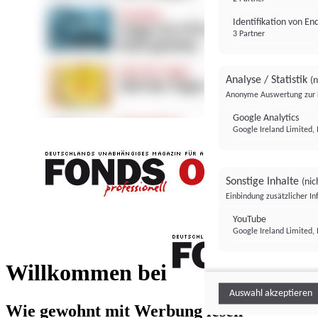
Identifikation von E
3 Partner
Analyse / Statistik
(n
Anonyme Auswertung zur 
Google Analytics
Google Ireland Limited, 
Sonstige Inhalte
(nic
Einbindung zusätzlicher I
FONDS professionell
YouTube
Google Ireland Limited, 
FONDS profess
Willkommen bei
Auswahl akzeptieren
Wie gewohnt mit Werbung lesen