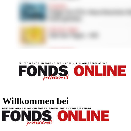
FONDS professionell
FONDS professi
Willkommen bei