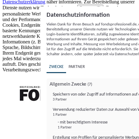
Datenschutzerklärung
näher informieren.
Zur Bereitstellung unserer
Dienste nutzen wir Technologien von
. Zwecke:
Partnern (5)
personalisierte Werbung und Inhalte, Messung von Werbeleistung
Datenschutzinformation
und der Performance von Inhalten sowie Zielgruppenforschung.
Vielen Dank für Ihren Besuch auf fondsprofessionell.de
Cookies, Endgeräte- oder ähnliche Online-Kennungen (z. B. login-
Bereitstellung unserer Dienste nutzen wir Technologien
basierte Kennungen, zufällig generierte Kennungen,
Login-basierte Identifikatoren, zufällig zugewiesene Id
netzwerkbasierte Kennungen) können zusammen mit anderen
Informationen auf Ihrem Gerät gespeichert oder gelese
Informationen (z. B. Browsertyp und Browserinformationen,
Werbung und Inhalte, Messung von Werbeleistung und d
Sprache, Bildschirmgröße, unterstützte Technologien usw.) auf
ist für den Zugriff auf die Website nicht erforderlich. S
Ihrem Endgerät gespeichert oder von dort ausgelesen werden, um es
Schalter ändern, oder später jederzeit via Datenschutzer
jedes Mal wiederzuerkennen, wenn es eine App oder einer Webseite
aufruft. Dies geschieht für einen oder mehrere der hier aufgeführten
ZWECKE
PARTNER
Verarbeitungszwecke.
Allgemein Zwecke
(7)
Speichern von oder Zugriff auf Informationen au
3 Partner
FONDS professionell
Verwendung reduzierter Daten zur Auswahl von
1 Partner
- mit berechtigtem Interesse
1 Partner
Erstellung von Profilen für personalisierte Werbu