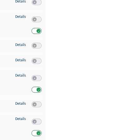
zu Speichern von oder Zugriff auf Informationen auf einem Endgerät
Details
Switch zum Einwilligen bzw. Ablehnen des Dienstes Speichern 
zu Verwendung reduzierter Daten zur Auswahl von Werbeanzeigen
Details
Switch zum Einwilligen bzw. Ablehnen des Dienstes Verwend
Switch zum Einwilligen bzw. Ablehnen des Dienstes Verwendu
zu Erstellung von Profilen für personalisierte Werbung
Details
Switch zum Einwilligen bzw. Ablehnen des Dienstes Erstellung 
zu Verwendung von Profilen zur Auswahl personalisierter Werbung
Details
Switch zum Einwilligen bzw. Ablehnen des Dienstes Verwendun
zu Messung der Werbeleistung
Details
Switch zum Einwilligen bzw. Ablehnen des Dienstes Messung 
Switch zum Einwilligen bzw. Ablehnen des Dienstes Messung d
zu Messung der Performance von Inhalten
Details
Switch zum Einwilligen bzw. Ablehnen des Dienstes Messung 
zu Analyse von Zielgruppen durch Statistiken oder Kombinationen von Dat
Details
Switch zum Einwilligen bzw. Ablehnen des Dienstes Analyse v
Switch zum Einwilligen bzw. Ablehnen des Dienstes Analyse v