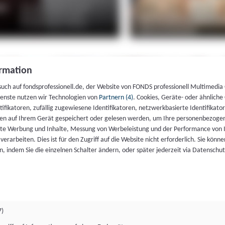
rmation
such auf fondsprofessionell.de, der Website von FONDS professionell Multimedia
ienste nutzen wir Technologien von
Partnern (4)
. Cookies, Geräte- oder ähnliche
entifikatoren, zufällig zugewiesene Identifikatoren, netzwerkbasierte Identifik
en auf Ihrem Gerät gespeichert oder gelesen werden, um Ihre personenbezogen
rte Werbung und Inhalte, Messung von Werbeleistung und der Performance von 
erarbeiten. Dies ist für den Zugriff auf die Website nicht erforderlich. Sie können
, indem Sie die einzelnen Schalter ändern, oder später jederzeit via Datenschu
7)