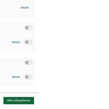
zu Identifikation von Endgeräten anhand automatisch übermittelte
Details
Switch zum Einwilligen bzw. Ablehnen der Kategorie Analyse / 
zu Google Analytics
Details
Switch zum Einwilligen bzw. Ablehnen des Dienstes Google Ana
Switch zum Einwilligen bzw. Ablehnen der Kategorie Sonstige 
zu YouTube
Details
Switch zum Einwilligen bzw. Ablehnen des Dienstes YouTube
Alles akzeptieren