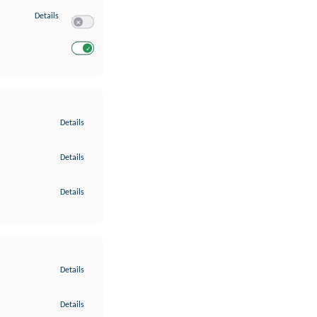
zu Entwicklung und Verbesserung der Angebote
Details
Switch zum Einwilligen bzw. Ablehnen des Dienstes Entwickl
Switch zum Einwilligen bzw. Ablehnen des Dienstes Entwicklu
zu Gewährleistung der Sicherheit, Verhinderung und Aufdeckung v
Details
zu Bereitstellung und Anzeige von Werbung und Inhalten
Details
zu Ihre Entscheidungen zum Datenschutz speichern und übermittel
Details
zu Abgleichung und Kombination von Daten aus unterschiedlichen 
Details
zu Verknüpfung verschiedener Endgeräte
Details