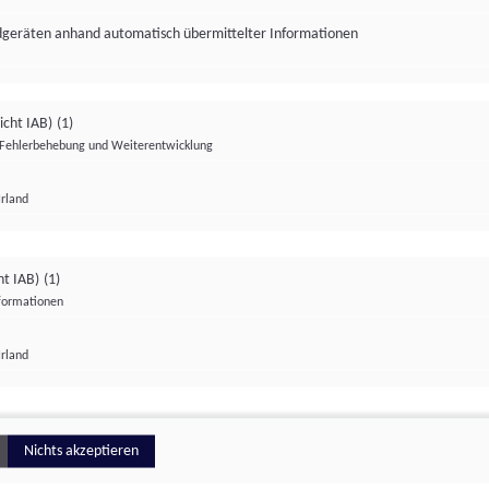
ndgeräten anhand automatisch übermittelter Informationen
icht IAB)
(1)
Fehlerbehebung und Weiterentwicklung
Irland
Impressum
Datenschutzerklärung
Datenschutzeinstellungen
ht IAB)
(1)
nformationen
Irland
ionell
Nichts akzeptieren