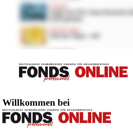
FONDS professionell
FONDS professi
Willkommen bei