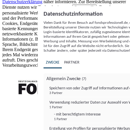
Datenschutzerklärung
näher informieren.
Zur Bereitstellung unserer
Dienste nutzen wir Technologien von
. Zwecke:
Partnern (5)
personalisierte Werbung und Inhalte, Messung von Werbeleistung
Datenschutzinformation
und der Performance von Inhalten sowie Zielgruppenforschung.
Vielen Dank für Ihren Besuch auf fondsprofessionell.de
Cookies, Endgeräte- oder ähnliche Online-Kennungen (z. B. login-
Bereitstellung unserer Dienste nutzen wir Technologien
basierte Kennungen, zufällig generierte Kennungen,
Login-basierte Identifikatoren, zufällig zugewiesene Id
netzwerkbasierte Kennungen) können zusammen mit anderen
Informationen auf Ihrem Gerät gespeichert oder gelese
Informationen (z. B. Browsertyp und Browserinformationen,
Werbung und Inhalte, Messung von Werbeleistung und d
Sprache, Bildschirmgröße, unterstützte Technologien usw.) auf
ist für den Zugriff auf die Website nicht erforderlich. S
Ihrem Endgerät gespeichert oder von dort ausgelesen werden, um es
Schalter ändern, oder später jederzeit via Datenschutzer
jedes Mal wiederzuerkennen, wenn es eine App oder einer Webseite
aufruft. Dies geschieht für einen oder mehrere der hier aufgeführten
ZWECKE
PARTNER
Verarbeitungszwecke.
Allgemein Zwecke
(7)
Speichern von oder Zugriff auf Informationen au
3 Partner
FONDS professionell
Verwendung reduzierter Daten zur Auswahl von
1 Partner
- mit berechtigtem Interesse
1 Partner
Erstellung von Profilen für personalisierte Werbu