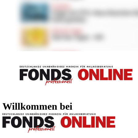
FONDS professionell
FONDS professi
Willkommen bei