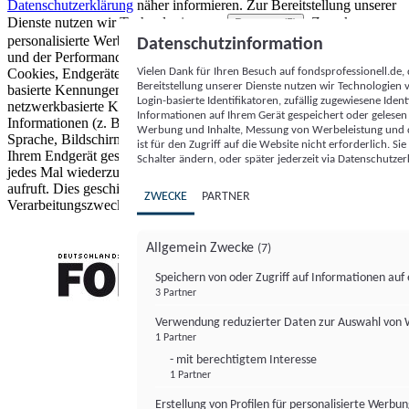
Datenschutzerklärung
näher informieren.
Zur Bereitstellung unserer
Dienste nutzen wir Technologien von
. Zwecke:
Partnern (5)
personalisierte Werbung und Inhalte, Messung von Werbeleistung
Datenschutzinformation
und der Performance von Inhalten sowie Zielgruppenforschung.
Vielen Dank für Ihren Besuch auf fondsprofessionell.de
Cookies, Endgeräte- oder ähnliche Online-Kennungen (z. B. login-
Bereitstellung unserer Dienste nutzen wir Technologien
basierte Kennungen, zufällig generierte Kennungen,
Login-basierte Identifikatoren, zufällig zugewiesene Id
netzwerkbasierte Kennungen) können zusammen mit anderen
Informationen auf Ihrem Gerät gespeichert oder gelese
Informationen (z. B. Browsertyp und Browserinformationen,
Werbung und Inhalte, Messung von Werbeleistung und d
Sprache, Bildschirmgröße, unterstützte Technologien usw.) auf
ist für den Zugriff auf die Website nicht erforderlich. S
Ihrem Endgerät gespeichert oder von dort ausgelesen werden, um es
Schalter ändern, oder später jederzeit via Datenschutzer
jedes Mal wiederzuerkennen, wenn es eine App oder einer Webseite
aufruft. Dies geschieht für einen oder mehrere der hier aufgeführten
ZWECKE
PARTNER
Verarbeitungszwecke.
Allgemein Zwecke
(7)
Speichern von oder Zugriff auf Informationen au
3 Partner
FONDS professionell
Verwendung reduzierter Daten zur Auswahl von
1 Partner
- mit berechtigtem Interesse
1 Partner
Erstellung von Profilen für personalisierte Werbu