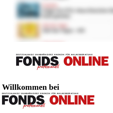
FONDS professionell
FONDS professi
Willkommen bei