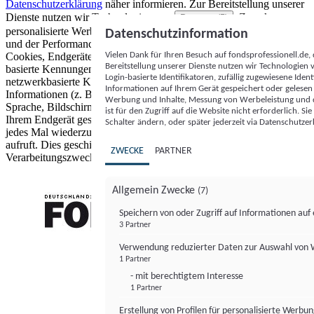
Datenschutzerklärung
näher informieren.
Zur Bereitstellung unserer
Dienste nutzen wir Technologien von
. Zwecke:
Partnern (5)
personalisierte Werbung und Inhalte, Messung von Werbeleistung
Datenschutzinformation
und der Performance von Inhalten sowie Zielgruppenforschung.
Vielen Dank für Ihren Besuch auf fondsprofessionell.de
Cookies, Endgeräte- oder ähnliche Online-Kennungen (z. B. login-
Bereitstellung unserer Dienste nutzen wir Technologien
basierte Kennungen, zufällig generierte Kennungen,
Login-basierte Identifikatoren, zufällig zugewiesene Id
netzwerkbasierte Kennungen) können zusammen mit anderen
Informationen auf Ihrem Gerät gespeichert oder gelese
Informationen (z. B. Browsertyp und Browserinformationen,
Werbung und Inhalte, Messung von Werbeleistung und d
Sprache, Bildschirmgröße, unterstützte Technologien usw.) auf
ist für den Zugriff auf die Website nicht erforderlich. S
Ihrem Endgerät gespeichert oder von dort ausgelesen werden, um es
Schalter ändern, oder später jederzeit via Datenschutzer
jedes Mal wiederzuerkennen, wenn es eine App oder einer Webseite
aufruft. Dies geschieht für einen oder mehrere der hier aufgeführten
ZWECKE
PARTNER
Verarbeitungszwecke.
Allgemein Zwecke
(7)
Speichern von oder Zugriff auf Informationen au
3 Partner
FONDS professionell
Verwendung reduzierter Daten zur Auswahl von
1 Partner
- mit berechtigtem Interesse
1 Partner
Erstellung von Profilen für personalisierte Werbu