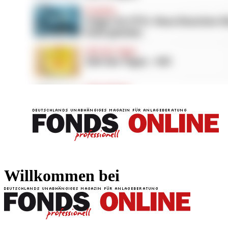
FONDS professionell
FONDS professi
Willkommen bei