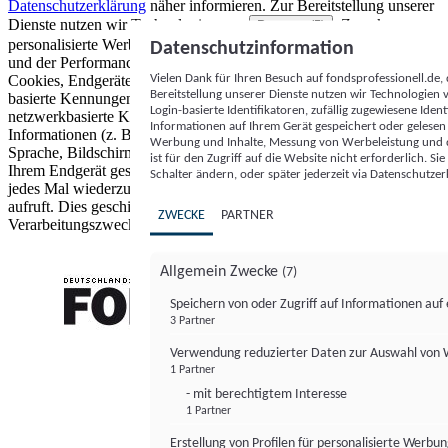
Datenschutzerklärung
näher informieren.
Zur Bereitstellung unserer
Dienste nutzen wir Technologien von
. Zwecke:
Partnern (5)
personalisierte Werbung und Inhalte, Messung von Werbeleistung
Datenschutzinformation
und der Performance von Inhalten sowie Zielgruppenforschung.
Vielen Dank für Ihren Besuch auf fondsprofessionell.de
Cookies, Endgeräte- oder ähnliche Online-Kennungen (z. B. login-
Bereitstellung unserer Dienste nutzen wir Technologien
basierte Kennungen, zufällig generierte Kennungen,
Login-basierte Identifikatoren, zufällig zugewiesene Id
netzwerkbasierte Kennungen) können zusammen mit anderen
Informationen auf Ihrem Gerät gespeichert oder gelese
Informationen (z. B. Browsertyp und Browserinformationen,
Werbung und Inhalte, Messung von Werbeleistung und d
Sprache, Bildschirmgröße, unterstützte Technologien usw.) auf
ist für den Zugriff auf die Website nicht erforderlich. S
Ihrem Endgerät gespeichert oder von dort ausgelesen werden, um es
Schalter ändern, oder später jederzeit via Datenschutzer
jedes Mal wiederzuerkennen, wenn es eine App oder einer Webseite
aufruft. Dies geschieht für einen oder mehrere der hier aufgeführten
ZWECKE
PARTNER
Verarbeitungszwecke.
Allgemein Zwecke
(7)
Speichern von oder Zugriff auf Informationen au
3 Partner
FONDS professionell
Verwendung reduzierter Daten zur Auswahl von
1 Partner
- mit berechtigtem Interesse
1 Partner
Erstellung von Profilen für personalisierte Werbu