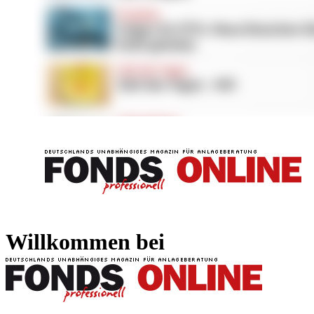
FONDS professionell
FONDS professi
Willkommen bei