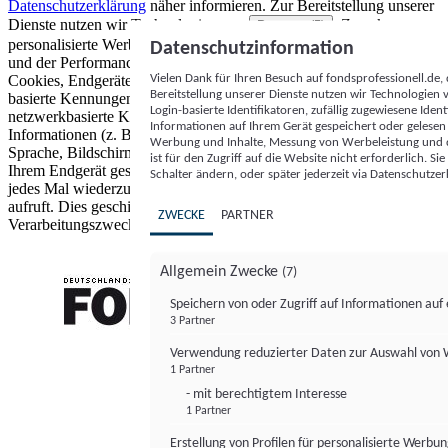
Datenschutzerklärung
näher informieren.
Zur Bereitstellung unserer
Dienste nutzen wir Technologien von
. Zwecke:
Partnern (5)
personalisierte Werbung und Inhalte, Messung von Werbeleistung
Datenschutzinformation
und der Performance von Inhalten sowie Zielgruppenforschung.
Vielen Dank für Ihren Besuch auf fondsprofessionell.de
Cookies, Endgeräte- oder ähnliche Online-Kennungen (z. B. login-
Bereitstellung unserer Dienste nutzen wir Technologien
basierte Kennungen, zufällig generierte Kennungen,
Login-basierte Identifikatoren, zufällig zugewiesene Id
netzwerkbasierte Kennungen) können zusammen mit anderen
Informationen auf Ihrem Gerät gespeichert oder gelese
Informationen (z. B. Browsertyp und Browserinformationen,
Werbung und Inhalte, Messung von Werbeleistung und d
Sprache, Bildschirmgröße, unterstützte Technologien usw.) auf
ist für den Zugriff auf die Website nicht erforderlich. S
Ihrem Endgerät gespeichert oder von dort ausgelesen werden, um es
Schalter ändern, oder später jederzeit via Datenschutzer
jedes Mal wiederzuerkennen, wenn es eine App oder einer Webseite
aufruft. Dies geschieht für einen oder mehrere der hier aufgeführten
ZWECKE
PARTNER
Verarbeitungszwecke.
Allgemein Zwecke
(7)
Speichern von oder Zugriff auf Informationen au
3 Partner
FONDS professionell
Verwendung reduzierter Daten zur Auswahl von
1 Partner
- mit berechtigtem Interesse
1 Partner
Erstellung von Profilen für personalisierte Werbu