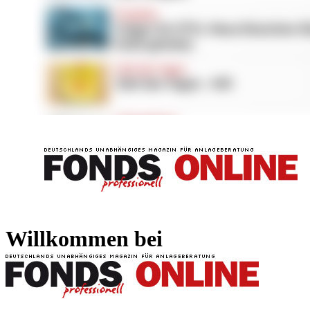
FONDS professionell
FONDS professi
Willkommen bei