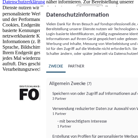
Datenschutzerklärung
näher informieren.
Zur Bereitstellung unserer
Dienste nutzen wir Technologien von
. Zwecke:
Partnern (5)
personalisierte Werbung und Inhalte, Messung von Werbeleistung
Datenschutzinformation
und der Performance von Inhalten sowie Zielgruppenforschung.
Vielen Dank für Ihren Besuch auf fondsprofessionell.de
Cookies, Endgeräte- oder ähnliche Online-Kennungen (z. B. login-
Bereitstellung unserer Dienste nutzen wir Technologien
basierte Kennungen, zufällig generierte Kennungen,
Login-basierte Identifikatoren, zufällig zugewiesene Id
netzwerkbasierte Kennungen) können zusammen mit anderen
Informationen auf Ihrem Gerät gespeichert oder gelese
Informationen (z. B. Browsertyp und Browserinformationen,
Werbung und Inhalte, Messung von Werbeleistung und d
Sprache, Bildschirmgröße, unterstützte Technologien usw.) auf
ist für den Zugriff auf die Website nicht erforderlich. S
Ihrem Endgerät gespeichert oder von dort ausgelesen werden, um es
Schalter ändern, oder später jederzeit via Datenschutzer
jedes Mal wiederzuerkennen, wenn es eine App oder einer Webseite
aufruft. Dies geschieht für einen oder mehrere der hier aufgeführten
ZWECKE
PARTNER
Verarbeitungszwecke.
Allgemein Zwecke
(7)
Speichern von oder Zugriff auf Informationen au
3 Partner
FONDS professionell
Verwendung reduzierter Daten zur Auswahl von
1 Partner
- mit berechtigtem Interesse
1 Partner
Erstellung von Profilen für personalisierte Werbu