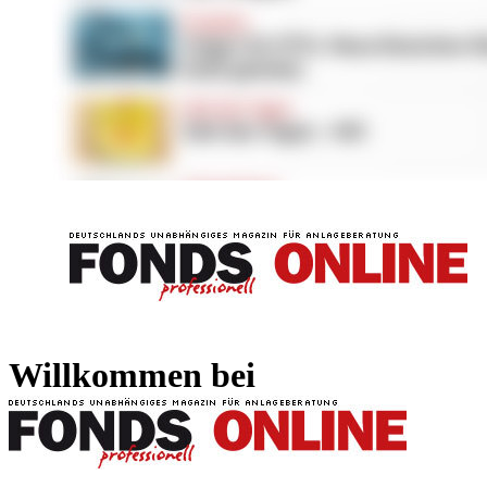
FONDS professionell
FONDS professi
Willkommen bei