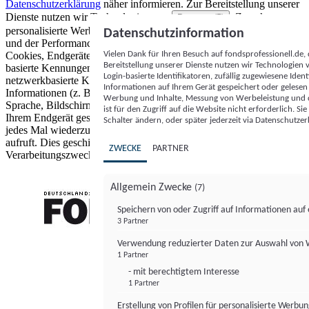
Datenschutzerklärung
näher informieren.
Zur Bereitstellung unserer
Dienste nutzen wir Technologien von
. Zwecke:
Partnern (5)
personalisierte Werbung und Inhalte, Messung von Werbeleistung
Datenschutzinformation
und der Performance von Inhalten sowie Zielgruppenforschung.
Vielen Dank für Ihren Besuch auf fondsprofessionell.de
Cookies, Endgeräte- oder ähnliche Online-Kennungen (z. B. login-
Bereitstellung unserer Dienste nutzen wir Technologien
basierte Kennungen, zufällig generierte Kennungen,
Login-basierte Identifikatoren, zufällig zugewiesene Id
netzwerkbasierte Kennungen) können zusammen mit anderen
Informationen auf Ihrem Gerät gespeichert oder gelese
Informationen (z. B. Browsertyp und Browserinformationen,
Werbung und Inhalte, Messung von Werbeleistung und d
Sprache, Bildschirmgröße, unterstützte Technologien usw.) auf
ist für den Zugriff auf die Website nicht erforderlich. S
Ihrem Endgerät gespeichert oder von dort ausgelesen werden, um es
Schalter ändern, oder später jederzeit via Datenschutzer
jedes Mal wiederzuerkennen, wenn es eine App oder einer Webseite
aufruft. Dies geschieht für einen oder mehrere der hier aufgeführten
ZWECKE
PARTNER
Verarbeitungszwecke.
Allgemein Zwecke
(7)
Speichern von oder Zugriff auf Informationen au
3 Partner
FONDS professionell
Verwendung reduzierter Daten zur Auswahl von
1 Partner
- mit berechtigtem Interesse
1 Partner
Erstellung von Profilen für personalisierte Werbu