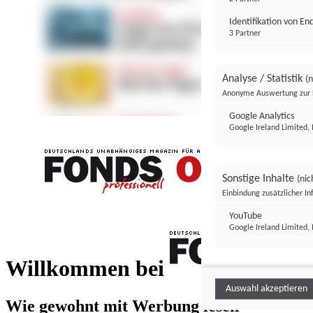
Identifikation von E
3 Partner
Analyse / Statistik
(n
Anonyme Auswertung zur 
Google Analytics
Google Ireland Limited, 
Sonstige Inhalte
(nic
Einbindung zusätzlicher I
FONDS professionell
YouTube
Google Ireland Limited, 
FONDS profess
Willkommen bei
Auswahl akzeptieren
Wie gewohnt mit Werbung lesen