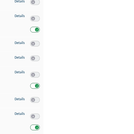
zu Speichern von oder Zugriff auf Informationen auf einem Endgerät
Details
Switch zum Einwilligen bzw. Ablehnen des Dienstes Speichern 
zu Verwendung reduzierter Daten zur Auswahl von Werbeanzeigen
Details
Switch zum Einwilligen bzw. Ablehnen des Dienstes Verwend
Switch zum Einwilligen bzw. Ablehnen des Dienstes Verwendu
zu Erstellung von Profilen für personalisierte Werbung
Details
Switch zum Einwilligen bzw. Ablehnen des Dienstes Erstellung 
zu Verwendung von Profilen zur Auswahl personalisierter Werbung
Details
Switch zum Einwilligen bzw. Ablehnen des Dienstes Verwendun
zu Messung der Werbeleistung
Details
Switch zum Einwilligen bzw. Ablehnen des Dienstes Messung 
Switch zum Einwilligen bzw. Ablehnen des Dienstes Messung d
zu Messung der Performance von Inhalten
Details
Switch zum Einwilligen bzw. Ablehnen des Dienstes Messung 
zu Analyse von Zielgruppen durch Statistiken oder Kombinationen von Dat
Details
Switch zum Einwilligen bzw. Ablehnen des Dienstes Analyse v
Switch zum Einwilligen bzw. Ablehnen des Dienstes Analyse v