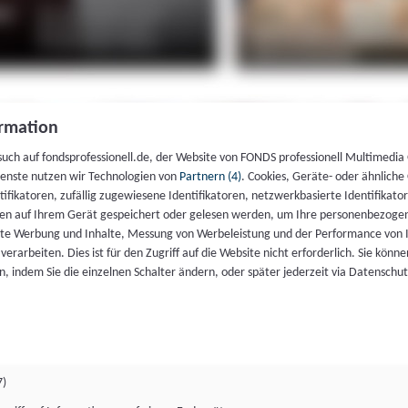
rmation
such auf fondsprofessionell.de, der Website von FONDS professionell Multimedia
ienste nutzen wir Technologien von
Partnern (4)
. Cookies, Geräte- oder ähnliche
entifikatoren, zufällig zugewiesene Identifikatoren, netzwerkbasierte Identifik
en auf Ihrem Gerät gespeichert oder gelesen werden, um Ihre personenbezogen
rte Werbung und Inhalte, Messung von Werbeleistung und der Performance von 
erarbeiten. Dies ist für den Zugriff auf die Website nicht erforderlich. Sie können
, indem Sie die einzelnen Schalter ändern, oder später jederzeit via Datenschu
7)