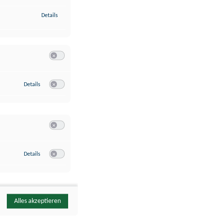
zu Identifikation von Endgeräten anhand automatisch übermittelte
Details
Switch zum Einwilligen bzw. Ablehnen der Kategorie Analyse / 
zu Google Analytics
Details
Switch zum Einwilligen bzw. Ablehnen des Dienstes Google Ana
Switch zum Einwilligen bzw. Ablehnen der Kategorie Sonstige 
zu YouTube
Details
Switch zum Einwilligen bzw. Ablehnen des Dienstes YouTube
Alles akzeptieren