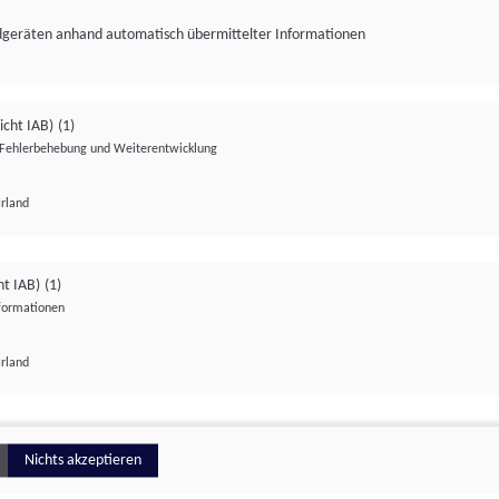
ndgeräten anhand automatisch übermittelter Informationen
icht IAB)
(1)
Fehlerbehebung und Weiterentwicklung
Irland
Impressum
Datenschutzerklärung
Datenschutzeinstellungen
ht IAB)
(1)
nformationen
Irland
ionell
Nichts akzeptieren