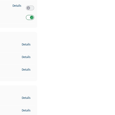
zu Entwicklung und Verbesserung der Angebote
Details
Switch zum Einwilligen bzw. Ablehnen des Dienstes Entwickl
Switch zum Einwilligen bzw. Ablehnen des Dienstes Entwicklu
zu Gewährleistung der Sicherheit, Verhinderung und Aufdeckung v
Details
zu Bereitstellung und Anzeige von Werbung und Inhalten
Details
zu Ihre Entscheidungen zum Datenschutz speichern und übermittel
Details
zu Abgleichung und Kombination von Daten aus unterschiedlichen 
Details
zu Verknüpfung verschiedener Endgeräte
Details