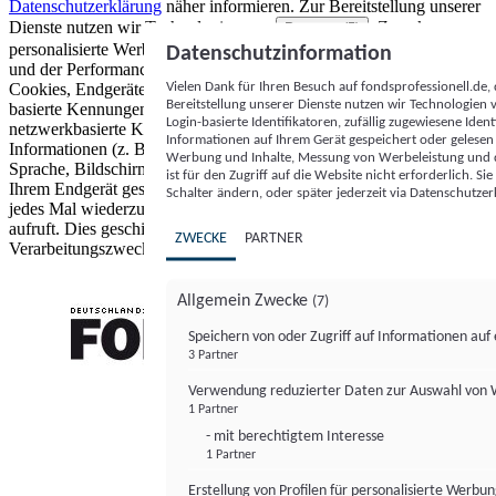
Datenschutzerklärung
näher informieren.
Zur Bereitstellung unserer
Dienste nutzen wir Technologien von
. Zwecke:
Partnern (5)
personalisierte Werbung und Inhalte, Messung von Werbeleistung
Datenschutzinformation
und der Performance von Inhalten sowie Zielgruppenforschung.
Vielen Dank für Ihren Besuch auf fondsprofessionell.de
Cookies, Endgeräte- oder ähnliche Online-Kennungen (z. B. login-
Bereitstellung unserer Dienste nutzen wir Technologien
basierte Kennungen, zufällig generierte Kennungen,
Login-basierte Identifikatoren, zufällig zugewiesene Id
netzwerkbasierte Kennungen) können zusammen mit anderen
Informationen auf Ihrem Gerät gespeichert oder gelese
Informationen (z. B. Browsertyp und Browserinformationen,
Werbung und Inhalte, Messung von Werbeleistung und d
Sprache, Bildschirmgröße, unterstützte Technologien usw.) auf
ist für den Zugriff auf die Website nicht erforderlich. S
Ihrem Endgerät gespeichert oder von dort ausgelesen werden, um es
Schalter ändern, oder später jederzeit via Datenschutzer
jedes Mal wiederzuerkennen, wenn es eine App oder einer Webseite
aufruft. Dies geschieht für einen oder mehrere der hier aufgeführten
ZWECKE
PARTNER
Verarbeitungszwecke.
Allgemein Zwecke
(7)
Speichern von oder Zugriff auf Informationen au
3 Partner
FONDS professionell
Verwendung reduzierter Daten zur Auswahl von
1 Partner
- mit berechtigtem Interesse
1 Partner
Erstellung von Profilen für personalisierte Werbu