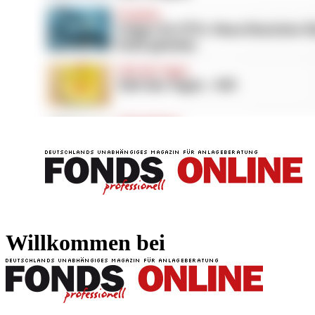
FONDS professionell
FONDS professi
Willkommen bei