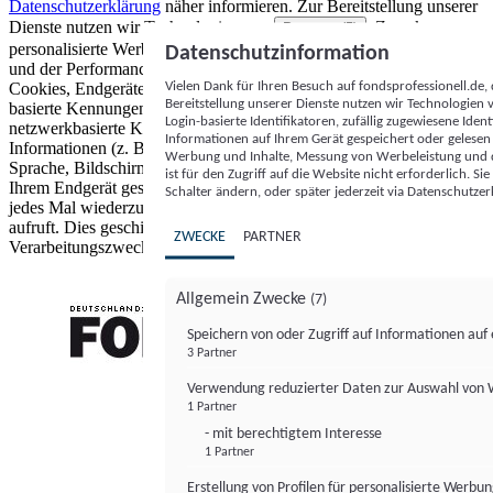
Datenschutzerklärung
näher informieren.
Zur Bereitstellung unserer
Dienste nutzen wir Technologien von
. Zwecke:
Partnern (5)
personalisierte Werbung und Inhalte, Messung von Werbeleistung
Datenschutzinformation
und der Performance von Inhalten sowie Zielgruppenforschung.
Vielen Dank für Ihren Besuch auf fondsprofessionell.de
Cookies, Endgeräte- oder ähnliche Online-Kennungen (z. B. login-
Bereitstellung unserer Dienste nutzen wir Technologien
basierte Kennungen, zufällig generierte Kennungen,
Login-basierte Identifikatoren, zufällig zugewiesene Id
netzwerkbasierte Kennungen) können zusammen mit anderen
Informationen auf Ihrem Gerät gespeichert oder gelese
Informationen (z. B. Browsertyp und Browserinformationen,
Werbung und Inhalte, Messung von Werbeleistung und d
Sprache, Bildschirmgröße, unterstützte Technologien usw.) auf
ist für den Zugriff auf die Website nicht erforderlich. S
Ihrem Endgerät gespeichert oder von dort ausgelesen werden, um es
Schalter ändern, oder später jederzeit via Datenschutzer
jedes Mal wiederzuerkennen, wenn es eine App oder einer Webseite
aufruft. Dies geschieht für einen oder mehrere der hier aufgeführten
ZWECKE
PARTNER
Verarbeitungszwecke.
Allgemein Zwecke
(7)
Speichern von oder Zugriff auf Informationen au
3 Partner
FONDS professionell
Verwendung reduzierter Daten zur Auswahl von
1 Partner
- mit berechtigtem Interesse
1 Partner
Erstellung von Profilen für personalisierte Werbu