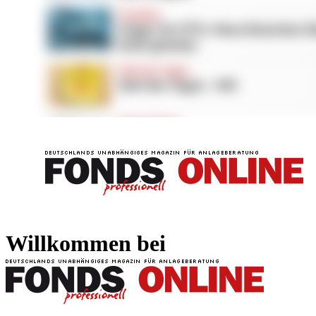
FONDS professionell
FONDS professi
Willkommen bei