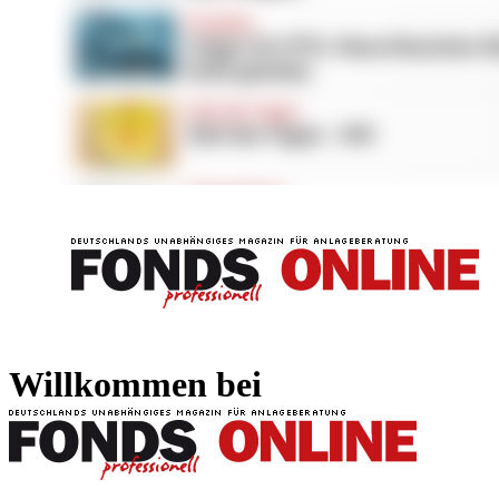
FONDS professionell
FONDS professi
Willkommen bei