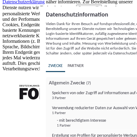
Datenschutzerklärung
näher informieren.
Zur Bereitstellung unserer
Dienste nutzen wir Technologien von
. Zwecke:
Partnern (5)
personalisierte Werbung und Inhalte, Messung von Werbeleistung
Datenschutzinformation
und der Performance von Inhalten sowie Zielgruppenforschung.
Vielen Dank für Ihren Besuch auf fondsprofessionell.de
Cookies, Endgeräte- oder ähnliche Online-Kennungen (z. B. login-
Bereitstellung unserer Dienste nutzen wir Technologien
basierte Kennungen, zufällig generierte Kennungen,
Login-basierte Identifikatoren, zufällig zugewiesene Id
netzwerkbasierte Kennungen) können zusammen mit anderen
Informationen auf Ihrem Gerät gespeichert oder gelese
Informationen (z. B. Browsertyp und Browserinformationen,
Werbung und Inhalte, Messung von Werbeleistung und d
Sprache, Bildschirmgröße, unterstützte Technologien usw.) auf
ist für den Zugriff auf die Website nicht erforderlich. S
Ihrem Endgerät gespeichert oder von dort ausgelesen werden, um es
Schalter ändern, oder später jederzeit via Datenschutzer
jedes Mal wiederzuerkennen, wenn es eine App oder einer Webseite
aufruft. Dies geschieht für einen oder mehrere der hier aufgeführten
ZWECKE
PARTNER
Verarbeitungszwecke.
Allgemein Zwecke
(7)
Speichern von oder Zugriff auf Informationen au
3 Partner
FONDS professionell
Verwendung reduzierter Daten zur Auswahl von
1 Partner
- mit berechtigtem Interesse
1 Partner
Erstellung von Profilen für personalisierte Werbu